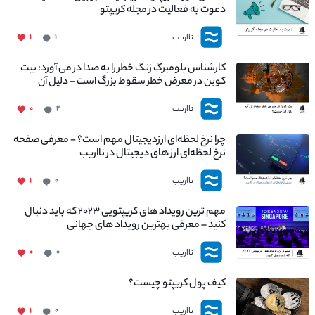
دعوت به فعالیت در مجله کریپتو
نااریب
۱
۱
کارشناس بلومبرگ زنگ خطر را به صدا در می آورد: بیت
کوین در معرض خطر سقوط بزرگ است - دلیل آن
چیست؟
نااریب
۰
۲
چرا نرخ لحظه‌ای ارزدیجیتال مهم است؟ - معرفی صفحه
نرخ لحظه‌ای ارز های دیجیتال در نااریب
نااریب
۱
۰
مهم ترین رویداد های کریپتویی ۲۰۲۳ که باید دنبال
کنید – معرفی بهترین رویداد های جهانی
نااریب
۰
۰
کیف پول کریپتو چیست؟
نااریب
۱
۰