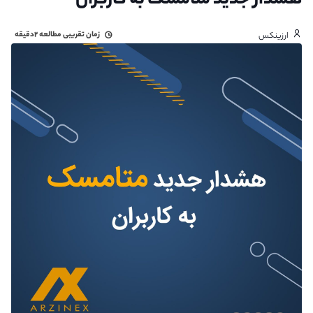
هشدار جدید متامسک به کاربران
زمان تقریبی مطالعه
۲دقیقه
ارزینکس