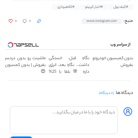
#کیف پول
#اخبار کریپتو
#کلاهبرداری
۰
۰
منبع:
www.instagram.com
از سراسر وب
بدون کمیسیون خودروتو
نگاهِ قبل، خستگی
ماشینت رو بدون دردسر
بفروش
داشت... نگاهِ بعد، انرژی
بفروش | بدون کمسیون
داره 🌸 بلفا با 25%
😍
تخفیف
دیدگاه ها
(۰ دیدگاه)