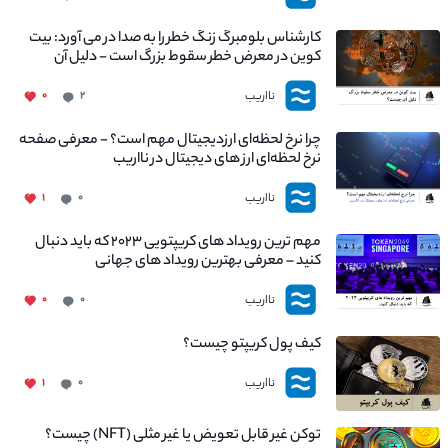
کارشناس بلومبرگ زنگ خطر را به صدا در می آورد: بیت
کوین در معرض خطر سقوط بزرگ است - دلیل آن
چیست؟
نااریب
۰
۲
چرا نرخ لحظه‌ای ارزدیجیتال مهم است؟ - معرفی صفحه
نرخ لحظه‌ای ارز های دیجیتال در نااریب
نااریب
۱
۰
مهم ترین رویداد های کریپتویی ۲۰۲۳ که باید دنبال
کنید – معرفی بهترین رویداد های جهانی
نااریب
۰
۰
کیف پول کریپتو چیست؟
نااریب
۱
۰
توکن غیر قابل تعویض یا غیر مثلی (NFT) چیست؟