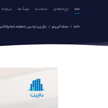
خانه
نرخ لحظه ای
خدمات ما
نهنگ ها
درباره ما
خانه
/
مجله کریپتو
/
بازار زیر ذره بین با هفته نامه والک