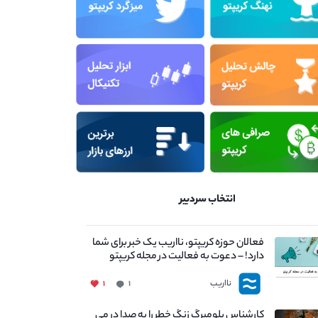
انتخاب سردبیر
فعالان حوزه کریپتو، نااریب یک خبر برای شما
دارد! – دعوت به فعالیت در مجله کریپتو
نااریب
۱
۱
کارشناس بلومبرگ زنگ خطر را به صدا در می