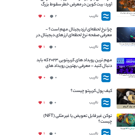
آورد: بیت کوین در معرض خطر سقوط بزرگ
است - دلیل آن چیست؟
نااریب
۰
۲
چرا نرخ لحظه‌ای ارزدیجیتال مهم است؟ -
معرفی صفحه نرخ لحظه‌ای ارز های دیجیتال در
نااریب
نااریب
۱
۰
مهم ترین رویداد های کریپتویی ۲۰۲۳ که باید
دنبال کنید – معرفی بهترین رویداد های
جهانی
نااریب
۰
۰
کیف پول کریپتو چیست؟
نااریب
۱
۰
توکن غیر قابل تعویض یا غیر مثلی (NFT)
چیست؟
نااریب
۱
۰