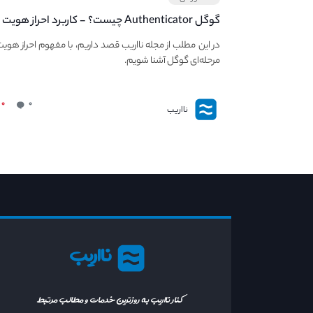
گوگل Authenticator چیست؟ - کاربرد احراز هوی
مرحله‌ای در صرافی ها و کیف پول های کریپتو
در این مطلب از مجله نااریب قصد داریم، با مفهوم احراز هوی
مرحله‌ای گوگل آشنا شویم.
۰
۰
نااریب
نااریب
کنار نااریب به روزترین خدمات و مطالب مرتبط