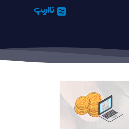
نااریب