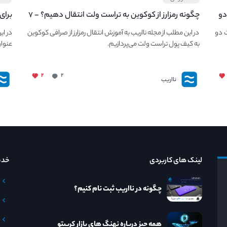
ت دو
چگونه رمزارز از کوکوین به تراست ولت انتقال دهیم؟ - ۷
برای
قدم ساده برای انتقال ارزدیجیتال از صرافی Kucoin به
قدم 
ت دو
در این مطلب از مجله نااریب به آموزش انتقال رمزارز از صرافی کوکوین
در ای
Trust Wallet
به کیف پول تراست ولت می‌پردازیم.
عنوان
۲
۲
نااریب
لینک های کاربردی
خدم
چگونه در نااریب ثبت نام کنیم؟
همه چیز درباره نهنگ های بازار کریپتو