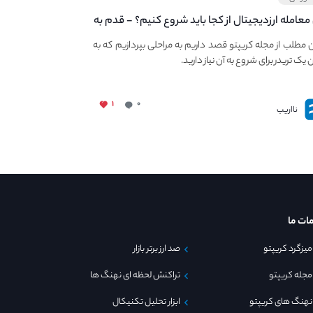
 معامله ارزدیجیتال از کجا باید شروع کنیم؟ - قدم به
آموزش شروع معامله کریپتو در نااریب
ن مطلب از مجله کریپتو قصد داریم به مراحلی بپردازیم که به
 یک تریدر برای شروع به آن نیاز دارید.
۱
۰
نااریب
ات ما
میزگرد کریپتو
صد ارز برتر بازار
مجله کریپتو
تراکنش لحظه ای نهنگ ها
نهنگ های کریپتو
ابزار تحلیل تکنیکال