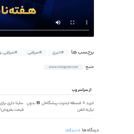
برچسب ها
#خبری
#صرافی
#صرافی_و
منبع:
www.instagram.com
از سراسر وب
خرید 4 قسطه اینترنت پیشگامان ☎️ بدون
ساینا داری برای
نیاز به تلفن
قیمت بفروش!
دیدگاه ها
(۰ دیدگاه)