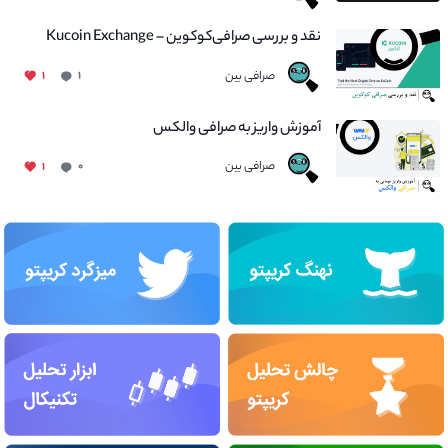
نقد و بررسی صرافی‌کوکوین – Kucoin Exchange
صرافی بین
۱
۱
آموزش واریز به صرافی والکس
صرافی بین
۱
۰