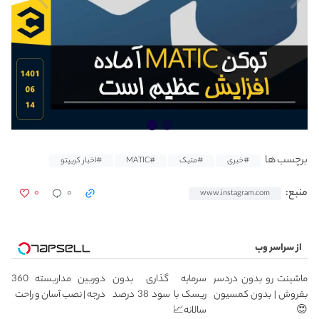
برچسب ها
#خبری
#متیک
#MATIC
#اخبار کریپتو
۰
۰
منبع:
www.instagram.com
از سراسر وب
ماشینت رو بدون دردسر
سرمایه گذاری بدون
دوربین مداربسته 360
بفروش | بدون کمسیون
ریسک با سود 38 درصد
درجه | نصب آسان و راحت
😍
سالانه📈