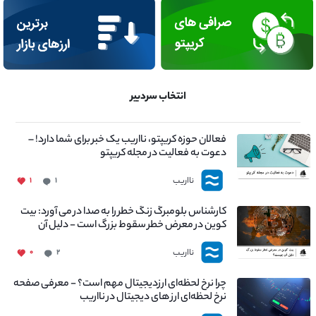
انتخاب سردبیر
فعالان حوزه کریپتو، نااریب یک خبر برای شما دارد! –
دعوت به فعالیت در مجله کریپتو
نااریب
۱
۱
کارشناس بلومبرگ زنگ خطر را به صدا در می آورد: بیت
کوین در معرض خطر سقوط بزرگ است - دلیل آن
چیست؟
نااریب
۰
۲
چرا نرخ لحظه‌ای ارزدیجیتال مهم است؟ - معرفی صفحه
نرخ لحظه‌ای ارز های دیجیتال در نااریب