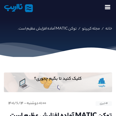
نااریب
خانه
/
مجله کریپتو
/
توکن MATIC آماده افزایش عظیم است.
۰۱:۰۰ دوشنبه - ۱۴۰۱/۶/۱۴
#خبری