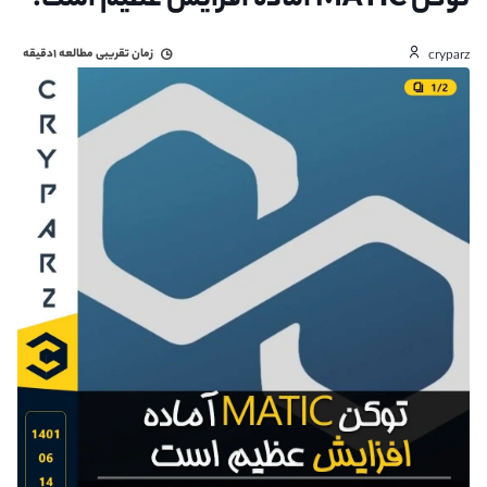
توکن MATIC آماده افزایش عظیم است.
زمان تقریبی مطالعه
۱دقیقه
cryparz