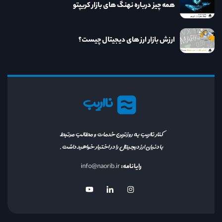
همه چیز درباره نهنگ های بازار کریپتو
ارزش بازار ارز های دیجیتال چیست؟
نااریب
کنار نااریب به روزترین خدمات و مطالب مرتبط
با دنیای ارز دیجیتال را در اختیار خواهید داشت.
رایانامه:
info@naorib.ir