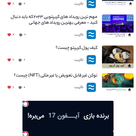
نااریب
۱
۰
مهم ترین رویداد های کریپتویی ۲۰۲۳ که باید دنبال
کنید – معرفی بهترین رویداد های جهانی
نااریب
۰
۰
کیف پول کریپتو چیست؟
نااریب
۱
۰
توکن غیر قابل تعویض یا غیر مثلی (NFT) چیست؟
نااریب
۱
۰