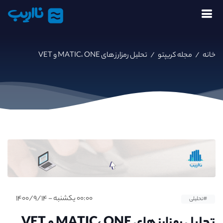
نااریب
خانه
/
مجله کریپتو
/
تحلیل رمزارز های MATIC، ONE و VET
۰۰:۰۰ یکشنبه - ۱۴۰۰/۹/۱۴
#تحلیلی