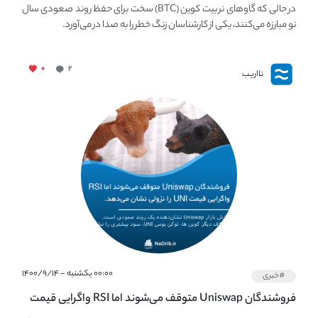
معرض خطر سقوط بزرگ است - دلیل آن چیست؟
در حالی که گاوهای نر بیت کوین (BTC) سخت برای حفظ روند صعودی سال
نو مبارزه می‌کنند، یکی از کارشناسان زنگ خطر را به صدا در می‌آورد.
۰
۲
نااریب
۰۰:۰۰ یکشنبه - ۱۴۰۰/۹/۱۴
#خبری
فروشندگان Uniswap متوقف می‌شوند اما RSI واگرایی قیمت
UNI نزولی را توسعه می‌دهد.