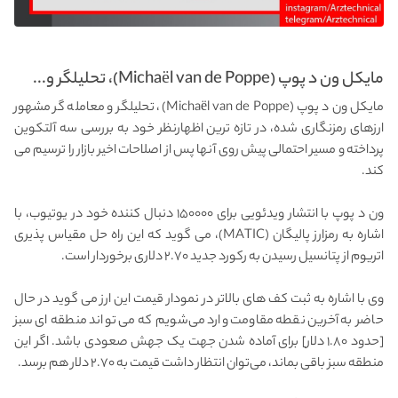
مایکل ون د پوپ (Michaël van de Poppe)، تحلیلگر و...
مایکل ون د پوپ (Michaël van de Poppe)، تحلیلگر و معامله گر مشهور
ارزهای رمزنگاری شده، در تازه ترین اظهارنظر خود به بررسی سه آلتکوین
پرداخته و مسیر احتمالی پیش روی آنها پس از اصلاحات اخیر بازار را ترسیم می
کند.
ون د پوپ با انتشار ویدئویی برای ۱۵۰۰۰۰ دنبال کننده خود در یوتیوب، با
اشاره به رمزارز پالیگان (MATIC)، می گوید که این راه حل مقیاس پذیری
اتریوم از پتانسیل رسیدن به رکورد جدید ۲.۷۰ دلاری برخوردار است.
وی با اشاره به ثبت کف های بالاتر در نمودار قیمت این ارز می گوید در حال
حاضر به آخرین نقطه مقاومت وارد می‌شویم که می تواند منطقه ای سبز
[حدود ۱.۸۰ دلار] برای آماده شدن جهت یک جهش صعودی باشد. اگر این
منطقه سبز باقی بماند، می‌توان انتظار داشت قیمت به ۲.۷۰ دلار هم برسد.