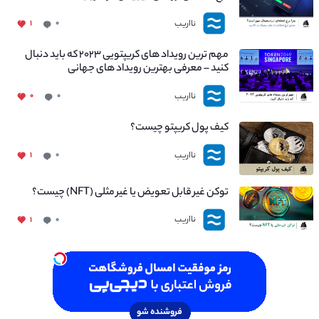
نااریب
۱
۰
مهم ترین رویداد های کریپتویی ۲۰۲۳ که باید دنبال
کنید – معرفی بهترین رویداد های جهانی
نااریب
۰
۰
کیف پول کریپتو چیست؟
نااریب
۱
۰
توکن غیر قابل تعویض یا غیر مثلی (NFT) چیست؟
نااریب
۱
۰