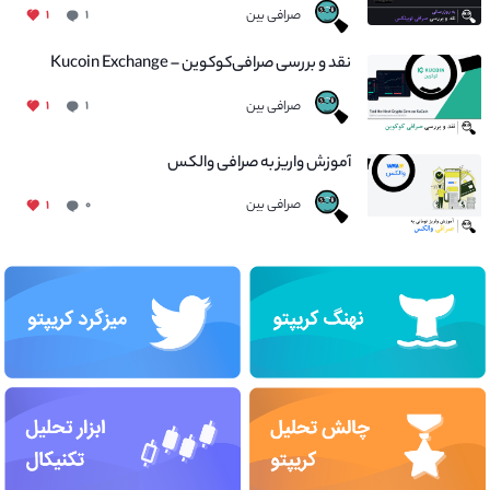
صرافی بین
۱
۱
نقد و بررسی صرافی‌کوکوین – Kucoin Exchange
صرافی بین
۱
۱
آموزش واریز به صرافی والکس
صرافی بین
۱
۰