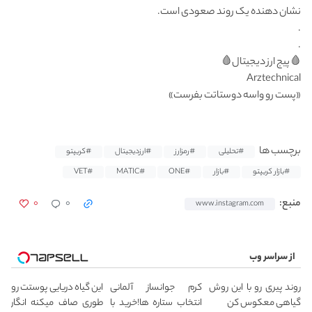
نشان دهنده یک روند صعودی است.
.
.
🩸پیج ارز دیجیتال🩸
Arztechnical
«پست رو واسه دوستاتت بفرست»
برچسب ها
#تحلیلی
#رمزارز
#ارزدیجیتال
#کریپتو
#بازار کریپتو
#بازار
#ONE
#MATIC
#VET
۰
۰
منبع:
www.instagram.com
از سراسر وب
روند پیری رو با این روش
کرم جوانساز آلمانی
این گیاه دریایی پوستت رو
گیاهی معکوس کن
انتخاب ستاره ها!خرید با
طوری صاف میکنه انگار