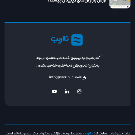
ارزش بازار ارز های دیجیتال چیست؟
نااریب
کنار نااریب به روزترین خدمات و مطالب مرتبط
با دنیای ارز دیجیتال را در اختیار خواهید داشت.
رایانامه:
info@naorib.ir
کلیه حقوق این سایت نزد
نااریب
محفوظ بوده و بازنشر محتوا با ذکر منبع بلامانع است.