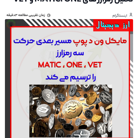
تحلیل رمزارز های MATIC، ONE و VET
زمان تقریبی مطالعه
۳دقیقه
اینستاگرام