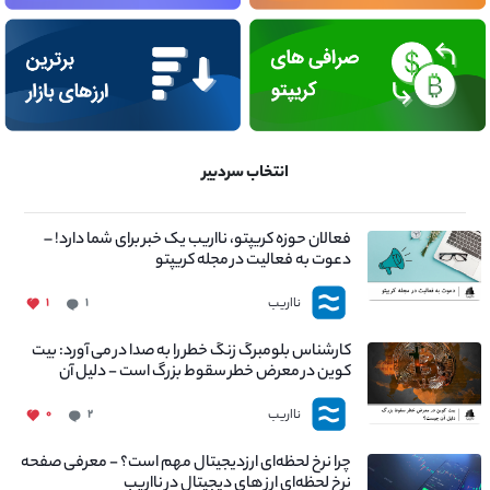
انتخاب سردبیر
فعالان حوزه کریپتو، نااریب یک خبر برای شما دارد! –
دعوت به فعالیت در مجله کریپتو
نااریب
۱
۱
کارشناس بلومبرگ زنگ خطر را به صدا در می آورد: بیت
کوین در معرض خطر سقوط بزرگ است - دلیل آن
چیست؟
نااریب
۰
۲
چرا نرخ لحظه‌ای ارزدیجیتال مهم است؟ - معرفی صفحه
نرخ لحظه‌ای ارز های دیجیتال در نااریب