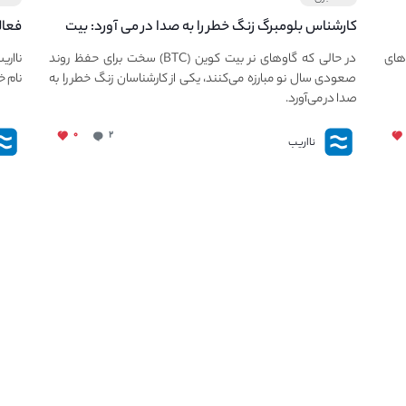
کارشناس بلومبرگ زنگ خطر را به صدا در می آورد: بیت
فعال
کوین در معرض خطر سقوط بزرگ است - دلیل آن
دعوت
های
در حالی که گاوهای نر بیت کوین (BTC) سخت برای حفظ روند
نااری
چیست؟
صعودی سال نو مبارزه می‌کنند، یکی از کارشناسان زنگ خطر را به
نام خ
صدا در می‌آورد.
۰
۲
نااریب
لینک های کاربردی
خدم
چگونه در نااریب ثبت نام کنیم؟
همه چیز درباره نهنگ های بازار کریپتو