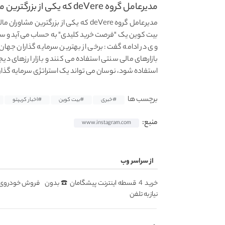
مدیرعامل گروه deVere که یکی از بزرگترین مشاوران مالی...
مدیرعامل گروه deVere که یکی از بزرگ
بیت کوین یک "فرصت خرید کلیدی" به حساب می آید و سرما
وی در ادامه گفت: برخی از بهترین سرمایه گذاران جهان 
بازارهای مالی سنتی استفاده می کنند و بازار ارزهای دیجی
استفاده شود، نوسان می تواند یک استراتژی سرمایه گذار
برچسب ها
#خبری
#بیت کوین
#اخبار کریپتو
منبع:
www.instagram.com
از سراسر وب
خرید 4 قسطه اینترنت پیشگامان ☎️ بدون
فروش خودروی شم
نیاز به تلفن