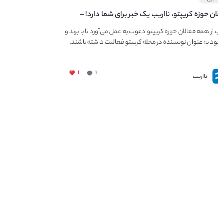
ان حوزه کریپتو، نااریب یک خبر برای شما دارد! –
 به فعالیت در مجله کریپتو
ب از همه فعالان حوزه کریپتو دعوت به عمل می‌آورد تا با برند و
ود به عنوان نویسنده در مجله کریپتو فعالیت داشته باشند.
۱
۱
نااریب
ات ما
میزگرد کریپتو
صد ارز برتر بازار
مجله کریپتو
تراکنش لحظه ای نهنگ ها
نهنگ های کریپتو
ابزار تحلیل تکنیکال