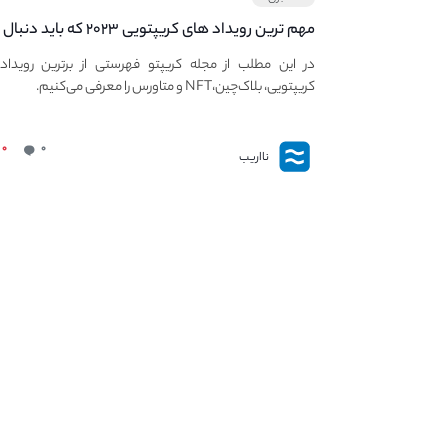
مهم ترین رویداد های کریپتویی ۲۰۲۳ که باید دنبال
کنید – معرفی بهترین رویداد های جهانی
در این مطلب از مجله کریپتو فهرستی از برترین رویداد
کریپتویی، بلاک‌چین،NFT و متاورس را معرفی می‌کنیم.
۰
۰
نااریب
نااریب
کنار نااریب به روزترین خدمات و مطالب مرتبط