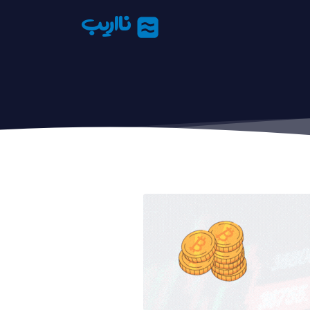
نااریب