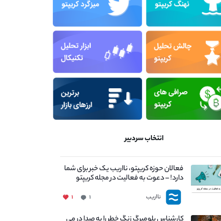
انتخاب سردبیر
فعالان حوزه کریپتو، نااریب یک خبر برای شما
دارد! – دعوت به فعالیت در مجله کریپتو
نااریب
۱
۱
کارشناس بلومبرگ زنگ خطر را به صدا در می