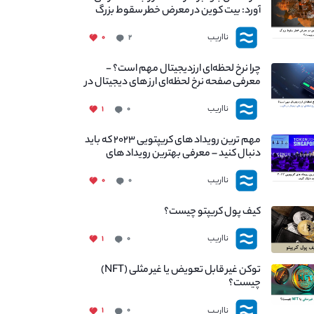
آورد: بیت کوین در معرض خطر سقوط بزرگ
است - دلیل آن چیست؟
نااریب
۰
۲
چرا نرخ لحظه‌ای ارزدیجیتال مهم است؟ -
معرفی صفحه نرخ لحظه‌ای ارز های دیجیتال در
نااریب
نااریب
۱
۰
مهم ترین رویداد های کریپتویی ۲۰۲۳ که باید
دنبال کنید – معرفی بهترین رویداد های
جهانی
نااریب
۰
۰
کیف پول کریپتو چیست؟
نااریب
۱
۰
توکن غیر قابل تعویض یا غیر مثلی (NFT)
چیست؟
نااریب
۱
۰