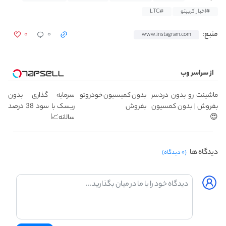
#اخبار کریپتو
#LTC
۰
۰
منبع:
www.instagram.com
از سراسر وب
ماشینت رو بدون دردسر
بدون کمیسیون خودروتو
سرمایه گذاری بدون
بفروش | بدون کمسیون
بفروش
ریسک با سود 38 درصد
😍
سالانه📈
دیدگاه ها
(۰ دیدگاه)