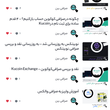
صرافی بین
۰
۲
چگونه در صرافی کوکوین حساب باز کنیم؟ - ۴ قدم
ساده برای ثبت نام در Kucoin
صرافی بین
۰
۱
نوبیتکس به روزرسانی شد – به روز رسانی نقد و بررسی
صرافی نوبیتکس
صرافی بین
۱
۱
نقد و بررسی صرافی‌کوکوین – Kucoin Exchange
صرافی بین
۱
۱
آموزش واریز به صرافی والکس
صرافی بین
۱
۰