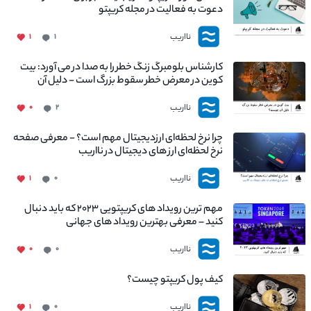
دعوت به فعالیت در مجله کریپتو
نااریب
۱
۱
کارشناس بلومبرگ زنگ خطر را به صدا در می آورد: بیت
کوین در معرض خطر سقوط بزرگ است - دلیل آن
چیست؟
نااریب
۰
۲
چرا نرخ لحظه‌ای ارزدیجیتال مهم است؟ - معرفی صفحه
نرخ لحظه‌ای ارز های دیجیتال در نااریب
نااریب
۱
۰
مهم ترین رویداد های کریپتویی ۲۰۲۳ که باید دنبال
کنید – معرفی بهترین رویداد های جهانی
نااریب
۰
۰
کیف پول کریپتو چیست؟
نااریب
۱
۰