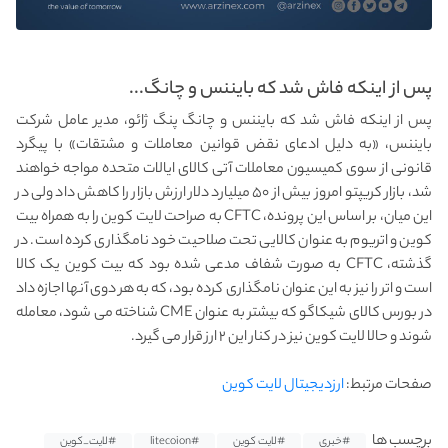
پس از اینکه فاش شد که بایننس و چانگ...
پس از اینکه فاش شد که بایننس و چانگ پنگ ژائو، مدیر عامل شرکت
بایننس، «به دلیل ادعای نقض قوانین معاملات و مشتقات» با پیگرد
قانونی از سوی کمیسیون معاملات آتی کالای ایالات متحده مواجه خواهند
شد، بازار کریپتو امروز بیش از ۵۰ میلیارد دلار ارزش بازار را کاهش داد ولی در
این میان، بر اساس این پرونده، CFTC به صراحت لایت کوین را به همراه بیت
کوین و اتریوم به عنوان کالایی تحت صلاحیت خود نامگذاری کرده است. در
گذشته، CFTC به صورت شفاف مدعی شده بود که بیت کوین یک کالا
است و اتر را نیز به این عنوان نامگذاری کرده بود، که به هر دوی آنها اجازه داد
در بورس کالای شیکاگو که بیشتر به عنوان CME شناخته می شود، معامله
شوند و حالا لایت کوین نیز در کنار این ۲ ارز قرار می گیرد.
صفحات مرتبط:
ارزدیجیتال لایت کوین
برچسب ها
#خبری
#لایت کوین
#litecoion
#لایت_کوین