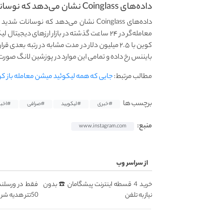
داده‌های Coinglass نشان می‌دهد که نوسانات شدید قیمت ارزهای...
بایننس رخ داده و تمامی این موارد در پوزشین لانگ صورت
مطالب مرتبط:
جایی که همه لیکوئید میشن معامله باز ک
برچسب ها
#خبری
#لیکویید
#صرافی
#اخبا
منبع:
www.instagram.com
از سراسر وب
خرید 4 قسطه اینترنت پیشگامان ☎️ بدون
فقط در ورسلند
نیاز به تلفن
50تتر هدیه شروع معامله گری! 🔥💰