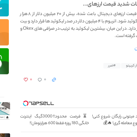
داده‌های Coinglass نشان می‌دهد که نوسانات شدید قیمت ارزهای دیجیتال باعث شده، بیش از ۲۰ میلیون دلار از ۸ هزار
معامله‌گر در ۲۴ ساعت گذشته در بازار ارزهای دیجیتال لیکوئید شود. اتریوم با ۴ میلیون دلار در صدر لیکوئید ها قرار دارد و بیت
کوین با ۲.۵ میلیون دلار در مدت مشابه در رتبه بعدی قرار دارد. در این میان، بیشترین لیکوئید به ترتیب در صرافی های Okex و
 گرفته است.
ن
ر کریپتو
#ضرر
۰
۰
 میتونی رایگان شروع کنی!
⏳فرصت محدود!! 3000گیگ اینترنت
خانگی 180 روزه فقط 600 هزارتومان!!