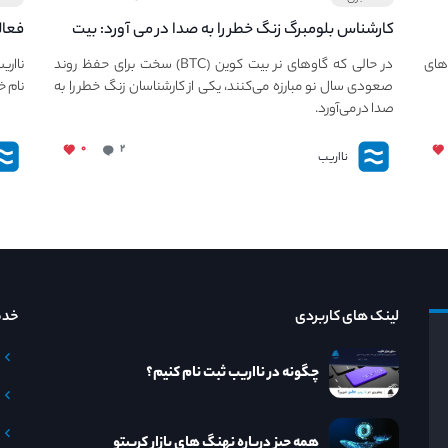
کارشناس بلومبرگ زنگ خطر را به صدا در می آورد: بیت
فعال
کوین در معرض خطر سقوط بزرگ است - دلیل آن
دعوت
های
در حالی که گاوهای نر بیت کوین (BTC) سخت برای حفظ روند
نااری
چیست؟
صعودی سال نو مبارزه می‌کنند، یکی از کارشناسان زنگ خطر را به
نام خ
صدا در می‌آورد.
۰
۲
نااریب
لینک های کاربردی
خدم
چگونه در نااریب ثبت نام کنیم؟
همه چیز درباره نهنگ های بازار کریپتو