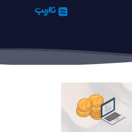
نااریب