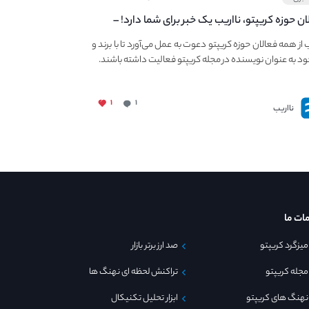
ان حوزه کریپتو، نااریب یک خبر برای شما دارد! –
 به فعالیت در مجله کریپتو
ب از همه فعالان حوزه کریپتو دعوت به عمل می‌آورد تا با برند و
ود به عنوان نویسنده در مجله کریپتو فعالیت داشته باشند.
۱
۱
نااریب
ات ما
میزگرد کریپتو
صد ارز برتر بازار
مجله کریپتو
تراکنش لحظه ای نهنگ ها
نهنگ های کریپتو
ابزار تحلیل تکنیکال