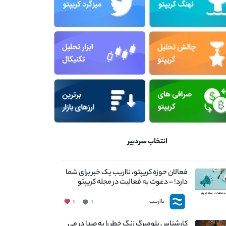
انتخاب سردبیر
فعالان حوزه کریپتو، نااریب یک خبر برای شما
دارد! – دعوت به فعالیت در مجله کریپتو
نااریب
۱
۱
کارشناس بلومبرگ زنگ خطر را به صدا در می