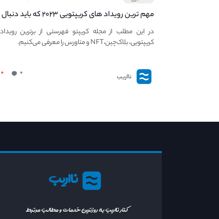
مهم ترین رویداد های کریپتویی ۲۰۲۳ که باید دنبال
کنید – معرفی بهترین رویداد های جهانی
در این مطلب از مجله کریپتو فهرستی از برترین رویداد
کریپتویی، بلاک‌چین،NFT و متاورس را معرفی می‌کنیم.
۰
۰
نااریب
نااریب
کنار نااریب به روزترین خدمات و مطالب مرتبط