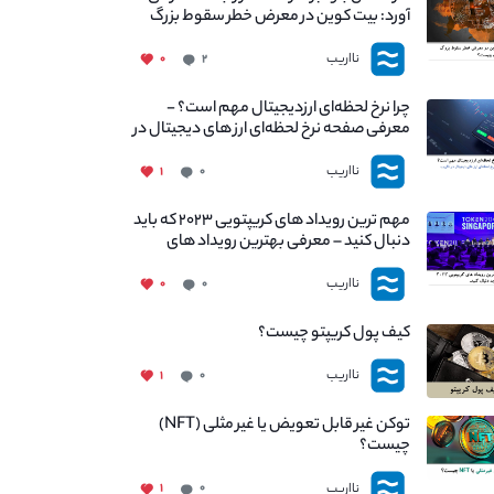
آورد: بیت کوین در معرض خطر سقوط بزرگ
است - دلیل آن چیست؟
نااریب
۰
۲
چرا نرخ لحظه‌ای ارزدیجیتال مهم است؟ -
معرفی صفحه نرخ لحظه‌ای ارز های دیجیتال در
نااریب
نااریب
۱
۰
مهم ترین رویداد های کریپتویی ۲۰۲۳ که باید
دنبال کنید – معرفی بهترین رویداد های
جهانی
نااریب
۰
۰
کیف پول کریپتو چیست؟
نااریب
۱
۰
توکن غیر قابل تعویض یا غیر مثلی (NFT)
چیست؟
نااریب
۱
۰