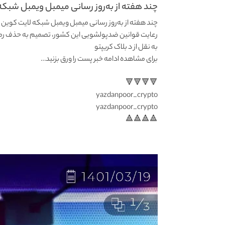
چند هفته از به‌روز رسانی میمبل ویمبل شبکه 
چند هفته از به‌روز رسانی میمبل ویمبل شبکه لایت کوین نم
رعایت قوانین ضدپولشویی این کشور، تصمیم به حذف رمزارز حریم 
به نقل از د بلاک کریپتو
برای مشاهده ادامه خبر پست را ورق بزنید…
🔻🔻🔻🔻
yazdanpoor_crypto
yazdanpoor_crypto
🔺🔺🔺🔺