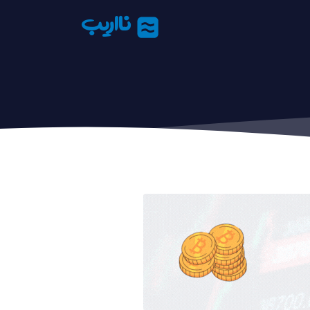
نااریب