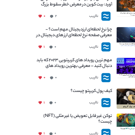
آورد: بیت کوین در معرض خطر سقوط بزرگ
است - دلیل آن چیست؟
نااریب
۰
۲
چرا نرخ لحظه‌ای ارزدیجیتال مهم است؟ -
معرفی صفحه نرخ لحظه‌ای ارز های دیجیتال در
نااریب
نااریب
۱
۰
مهم ترین رویداد های کریپتویی ۲۰۲۳ که باید
دنبال کنید – معرفی بهترین رویداد های
جهانی
نااریب
۰
۰
کیف پول کریپتو چیست؟
نااریب
۱
۰
توکن غیر قابل تعویض یا غیر مثلی (NFT)
چیست؟
نااریب
۱
۰