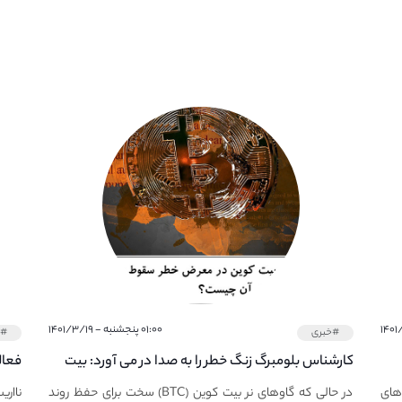
۰۱:۰۰ پنجشنبه - ۱۴۰۱/۳/۱۹
#خبری
#خ
کارشناس بلومبرگ زنگ خطر را به صدا در می آورد: بیت
فعال
کوین در معرض خطر سقوط بزرگ است - دلیل آن
دعوت
های
در حالی که گاوهای نر بیت کوین (BTC) سخت برای حفظ روند
نااری