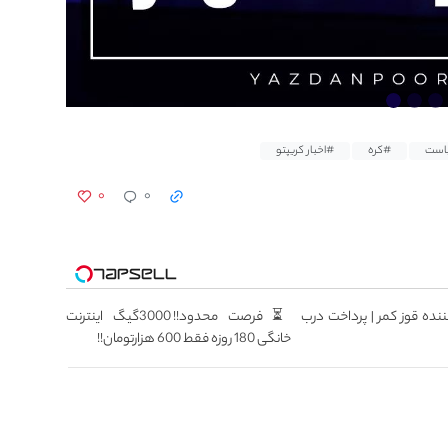
است
#کره
#اخبار کریپتو
۰
۰
ننده قوز کمر | پرداخت درب
⏳فرصت محدود!! 3000گیگ اینترنت
خانگی 180 روزه فقط 600 هزارتومان!!