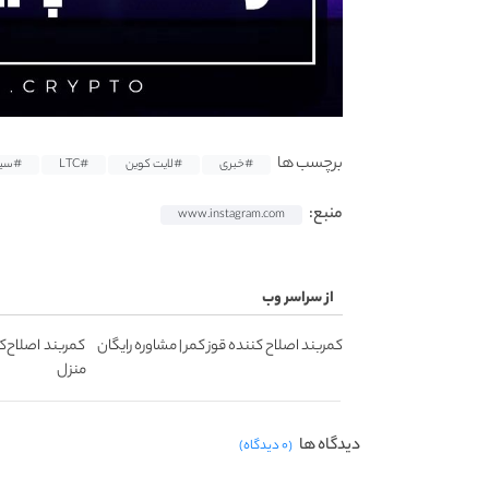
برچسب ها
#خبری
#لایت کوین
#LTC
#سی
منبع:
www.instagram.com
از سراسر وب
کمربند اصلاح کننده قوز کمر | مشاوره رایگان
کمربند اصلاح‌ک
منزل
دیدگاه ها
(۰ دیدگاه)