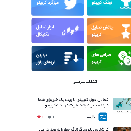
انتخاب سردبیر
فعالان حوزه کریپتو، نااریب یک خبر برای شما
دارد! – دعوت به فعالیت در مجله کریپتو
نااریب
۱
۱
کارشناس بلومبرگ زنگ خطر را به صدا در می