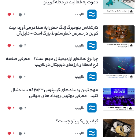
دعوت به فعالیت در مجله کریپتو
نااریب
۱
۱
کارشناس بلومبرگ زنگ خطر را به صدا در می آورد: بیت
کوین در معرض خطر سقوط بزرگ است - دلیل آن
چیست؟
نااریب
۰
۲
چرا نرخ لحظه‌ای ارزدیجیتال مهم است؟ - معرفی صفحه
نرخ لحظه‌ای ارز های دیجیتال در نااریب
نااریب
۱
۰
مهم ترین رویداد های کریپتویی ۲۰۲۳ که باید دنبال
کنید – معرفی بهترین رویداد های جهانی
نااریب
۰
۰
کیف پول کریپتو چیست؟
نااریب
۱
۰