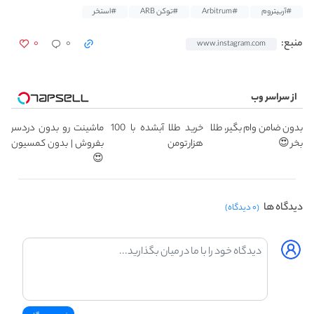
#آربیتروم
#Arbitrum
#توکن ARB
#استخر
۰
۰
منبع:
www.instagram.com
از سراسر وب
بدون ضامن وام بگیر، طلا
خرید طلا آبشده با 100
ماشینت رو بدون دردسر
بخر 😍
هزار تومن
بفروش | بدون کمسیون
😍
دیدگاه ها
(۰ دیدگاه)