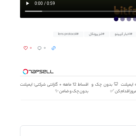
#اخبار کریپتو
#لنز پروتکل
#lens protocol
۰
۰
۱۲ ماهه ایمپلنت 🦷 بدون چک و
اقساط 12 ماهه + گارانتی شرکتی؛ ایمپلنت
روز اقدام کن ✅
بدون چک و ضامن ✨