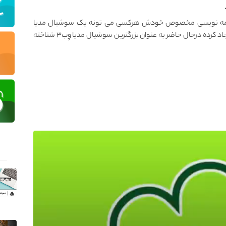
برنامه نویسی مخصوص خودش هرکسی می تونه یک سوشیال مدیا
غیرمتمرکز برای خودش بسازه. ارزش مالی که این پروژه ایجاد کرده درحال حاضر به عنوان بزرگترین سوشیال مدیا وِب۳ شناخته