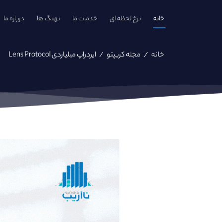
خانه
نرخ لحظه ای
خدمات ما
نهنگ ها
درباره ما
خانه
/
مجله کریپتو
/
ایردراپ میلیاردی Lens Protocol