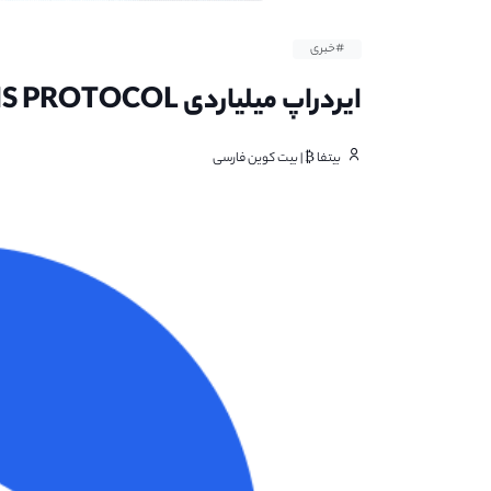
#خبری
ایردراپ میلیاردی LENS PROTOCOL
بیتفا ₿ | بیت کوین فارسی