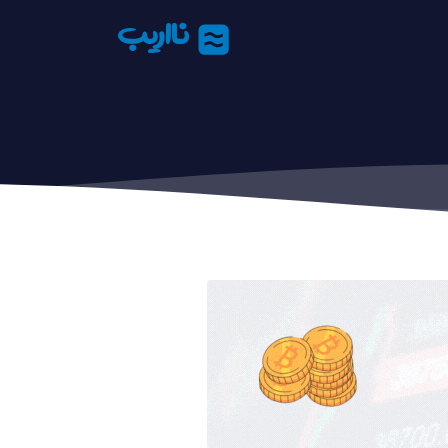
نااریب