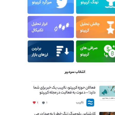
انتخاب سردبیر
فعالان حوزه کریپتو، نااریب یک خبر برای شما
دارد! – دعوت به فعالیت در مجله کریپتو
نااریب
۱
۱
کارشناس بلومبرگ زنگ خطر را به صدا در می