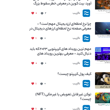
آورد: بیت کوین در معرض خطر سقوط بزرگ
است - دلیل آن چیست؟
نااریب
۰
۲
چرا نرخ لحظه‌ای ارزدیجیتال مهم است؟ -
معرفی صفحه نرخ لحظه‌ای ارز های دیجیتال در
نااریب
نااریب
۱
۰
مهم ترین رویداد های کریپتویی ۲۰۲۳ که باید
دنبال کنید – معرفی بهترین رویداد های
جهانی
نااریب
۰
۰
کیف پول کریپتو چیست؟
نااریب
۱
۰
توکن غیر قابل تعویض یا غیر مثلی (NFT)
چیست؟
نااریب
۱
۰