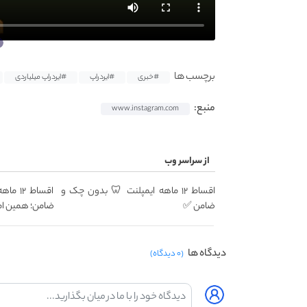
برچسب ها
#خبری
#ایردراپ
#ایردراپ میلیاردی
منبع:
www.instagram.com
از سراسر وب
اقساط ۱۲ ماهه ایمپلنت 🦷 بدون چک و
اقساط 
ضامن ✅
ضامن؛ همین ام
دیدگاه ها
(۰ دیدگاه)