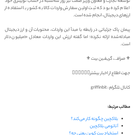
توسعه تجارت و معاون وزیر صمت نیز روز سه‌شنبه در حساب توییتری خود
اعلام کرده بود که ثبت اولین سفارش واردات کالا به کشور با استفاده از
ارزهای دیجیتال، انجام شده است.
پیمان پاک جزئیاتی در رابطه با مبدأ این واردات، محتویات آن و ارز دیجیتال
مبادله‌شده ارائه نکرده؛ اما گفته ارزش این واردات معادل ۱۰میلیون دلار
است.
⚜ صرافـے گریفـین بیت ⚜
جهت اطلاع از اخبار بیشتر👇🏻👇🏻👇🏻
کانال تلگرام : griffinbit
مطالب مرتبط:
بلاکچین چگونه کار می‌کند؟
آناتومی بلاکچین
استخراج بیت کوین یعنی چه؟