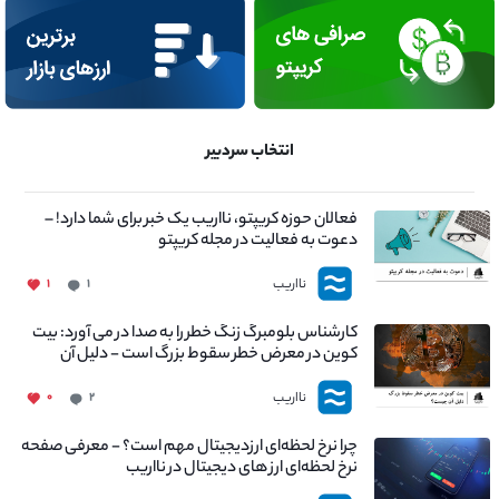
انتخاب سردبیر
فعالان حوزه کریپتو، نااریب یک خبر برای شما دارد! –
دعوت به فعالیت در مجله کریپتو
نااریب
۱
۱
کارشناس بلومبرگ زنگ خطر را به صدا در می آورد: بیت
کوین در معرض خطر سقوط بزرگ است - دلیل آن
چیست؟
نااریب
۰
۲
چرا نرخ لحظه‌ای ارزدیجیتال مهم است؟ - معرفی صفحه
نرخ لحظه‌ای ارز های دیجیتال در نااریب