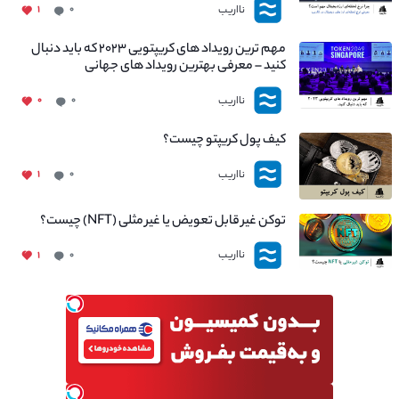
نااریب
۱
۰
مهم ترین رویداد های کریپتویی ۲۰۲۳ که باید دنبال
کنید – معرفی بهترین رویداد های جهانی
نااریب
۰
۰
کیف پول کریپتو چیست؟
نااریب
۱
۰
توکن غیر قابل تعویض یا غیر مثلی (NFT) چیست؟
نااریب
۱
۰