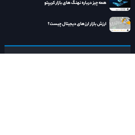
همه چیز درباره نهنگ های بازار کریپتو
ارزش بازار ارز های دیجیتال چیست؟
نااریب
کنار نااریب به روزترین خدمات و مطالب مرتبط
با دنیای ارز دیجیتال را در اختیار خواهید داشت.
رایانامه:
info@naorib.ir