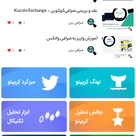
نقد و بررسی صرافی‌کوکوین – Kucoin Exchange
صرافی بین
۱
۱
آموزش واریز به صرافی والکس
صرافی بین
۱
۰