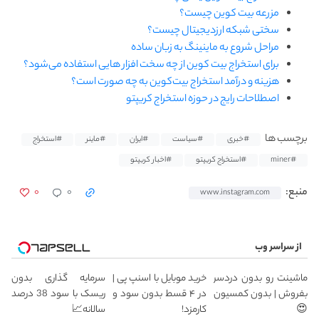
مزرعه بیت کوین چیست؟
سختی شبکه ارزدیجیتال چیست؟
مراحل شروع به ماینینگ به زبان ساده
برای استخراج بیت کوین از چه سخت افزار هایی استفاده می‌شود؟
هزینه و درآمد استخراج بیت‌کوین به چه صورت است؟
اصطلاحات رایج در حوزه استخراج کریپتو
برچسب ها
#خبری
#سیاست
#ایران
#ماینر
#استخراج
#miner
#استخراج کریپتو
#اخبار کریپتو
۰
۰
منبع:
www.instagram.com
از سراسر وب
ماشینت رو بدون دردسر
خرید موبایل با اسنپ پی |
سرمایه گذاری بدون
بفروش | بدون کمسیون
در ۴ قسط بدون سود و
ریسک با سود 38 درصد
😍
کارمزد!
سالانه📈