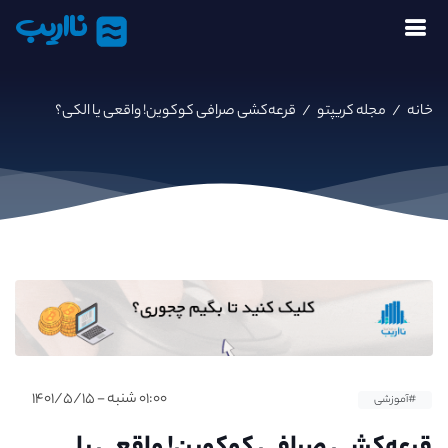
نااریب
خانه
/
مجله کریپتو
/
‌قرعه‌کشی صرافی کوکوین! واقعی یا الکی؟‌
۰۱:۰۰ شنبه - ۱۴۰۱/۵/۱۵
#آموزشی