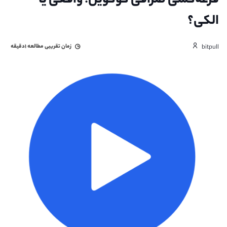
‌قرعه‌کشی صرافی کوکوین! واقعی یا
الکی؟‌
زمان تقریبی مطالعه
۱دقیقه
bitpull