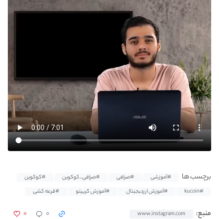
برچسب ها
#آموزشی
#صرافی
#صرافی_کوکوین
#کوکوین
#kucoin
#آموزش ارزدیجیتال
#آموزش کریپتو
#قرعه کشی
۰
۰
منبع:
www.instagram.com