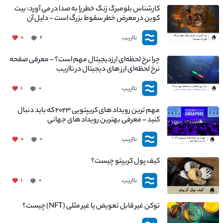
کارشناس بلومبرگ زنگ خطر را به صدا در می آورد: بیت
کوین در معرض خطر سقوط بزرگ است - دلیل آن
چیست؟
نااریب
۰
۲
چرا نرخ لحظه‌ای ارزدیجیتال مهم است؟ - معرفی صفحه
نرخ لحظه‌ای ارز های دیجیتال در نااریب
نااریب
۱
۰
مهم ترین رویداد های کریپتویی ۲۰۲۳ که باید دنبال
کنید – معرفی بهترین رویداد های جهانی
نااریب
۰
۰
کیف پول کریپتو چیست؟
نااریب
۱
۰
توکن غیر قابل تعویض یا غیر مثلی (NFT) چیست؟