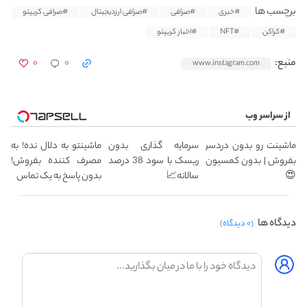
برچسب ها
#خبری
#صرافی
#صرافی ارزدیجیتال
#صرافی کریپتو
#کراکن
#NFT
#اخبار کریپتو
۰
۰
منبع:
www.instagram.com
از سراسر وب
ماشینت رو بدون دردسر
سرمایه گذاری بدون
ماشینتو به دلال نده! به
بفروش | بدون کمسیون
ریسک با سود 38 درصد
مصرف کننده بفروش!
😍
سالانه📈
بدون پاسخ به یک تماس
دیدگاه ها
(۰ دیدگاه)