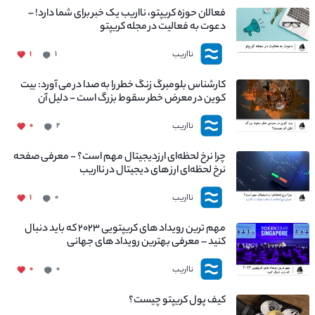
فعالان حوزه کریپتو، نااریب یک خبر برای شما دارد! –
دعوت به فعالیت در مجله کریپتو
نااریب
۱
۱
کارشناس بلومبرگ زنگ خطر را به صدا در می آورد: بیت
کوین در معرض خطر سقوط بزرگ است - دلیل آن
چیست؟
نااریب
۰
۲
چرا نرخ لحظه‌ای ارزدیجیتال مهم است؟ - معرفی صفحه
نرخ لحظه‌ای ارز های دیجیتال در نااریب
نااریب
۱
۰
مهم ترین رویداد های کریپتویی ۲۰۲۳ که باید دنبال
کنید – معرفی بهترین رویداد های جهانی
نااریب
۰
۰
کیف پول کریپتو چیست؟