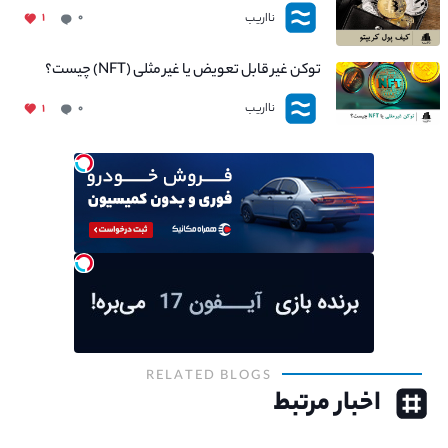
نااریب
۱
۰
توکن غیر قابل تعویض یا غیر مثلی (NFT) چیست؟
نااریب
۱
۰
RELATED BLOGS
اخبار مرتبط