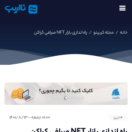
نااریب
خانه
/
مجله کریپتو
/
راه اندازی بازار NFT صرافی کراکن
۰۱:۰۰ جمعه - ۱۴۰۱/۸/۱۳
#خبری