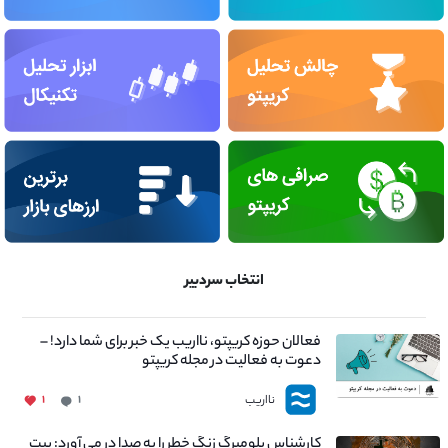
انتخاب سردبیر
فعالان حوزه کریپتو، نااریب یک خبر برای شما دارد! –
دعوت به فعالیت در مجله کریپتو
نااریب
۱
۱
کارشناس بلومبرگ زنگ خطر را به صدا در می آورد: بیت