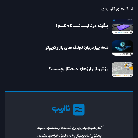
لینک های کاربردی
چگونه در نااریب ثبت نام کنیم؟
همه چیز درباره نهنگ های بازار کریپتو
ارزش بازار ارز های دیجیتال چیست؟
نااریب
کنار نااریب به روزترین خدمات و مطالب مرتبط
با دنیای ارز دیجیتال را در اختیار خواهید داشت.