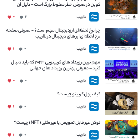
کوین در معرض خطر سقوط بزرگ است - دلیل آن
چیست؟
نااریب
۰
۲
چرا نرخ لحظه‌ای ارزدیجیتال مهم است؟ - معرفی صفحه
نرخ لحظه‌ای ارز های دیجیتال در نااریب
نااریب
۱
۰
مهم ترین رویداد های کریپتویی ۲۰۲۳ که باید دنبال
کنید – معرفی بهترین رویداد های جهانی
نااریب
۰
۰
کیف پول کریپتو چیست؟
نااریب
۱
۰
توکن غیر قابل تعویض یا غیر مثلی (NFT) چیست؟
نااریب
۱
۰