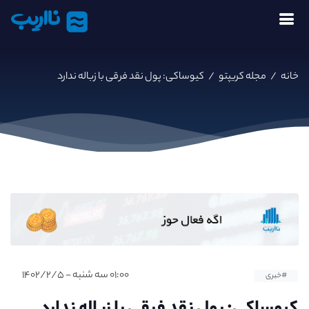
نااریب
خانه
/
مجله کریپتو
/
کیوساکی: پول نقد فرقی با زباله ندارد
۰۱:۰۰ سه شنبه - ۱۴۰۲/۲/۵
#خبری