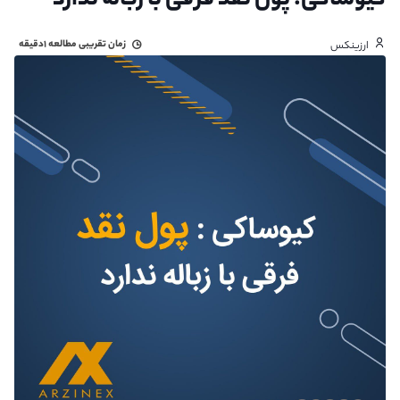
کیوساکی: پول نقد فرقی با زباله ندارد
زمان تقریبی مطالعه
۱دقیقه
ارزینکس