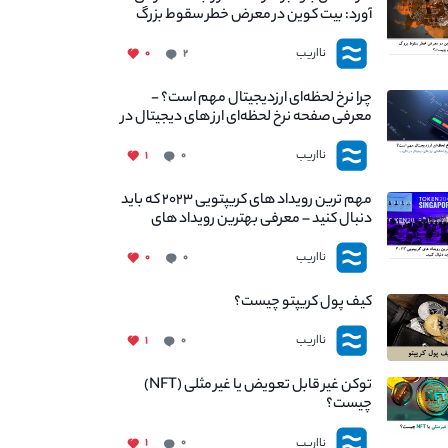
آورد: بیت کوین در معرض خطر سقوط بزرگ
است - دلیل آن چیست؟
نااریب
۰
۲
چرا نرخ لحظه‌ای ارزدیجیتال مهم است؟ -
معرفی صفحه نرخ لحظه‌ای ارز های دیجیتال در
نااریب
نااریب
۱
۰
مهم ترین رویداد های کریپتویی ۲۰۲۳ که باید
دنبال کنید – معرفی بهترین رویداد های
جهانی
نااریب
۰
۰
کیف پول کریپتو چیست؟
نااریب
۱
۰
توکن غیر قابل تعویض یا غیر مثلی (NFT)
چیست؟
نااریب
۱
۰