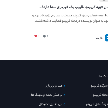
ان حوزه کریپتو، نااریب یک خبر برای شما دارد! –
 به فعالیت در مجله کریپتو
ب از همه فعالان حوزه کریپتو دعوت به عمل می‌آورد تا با برند و
ود به عنوان نویسنده در مجله کریپتو فعالیت داشته باشند.
۱
۱
نااریب
ات ما
میزگرد کریپتو
صد ارز برتر بازار
مجله کریپتو
تراکنش لحظه ای نهنگ ها
نهنگ های کریپتو
ابزار تحلیل تکنیکال