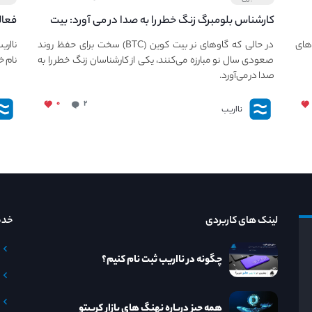
کارشناس بلومبرگ زنگ خطر را به صدا در می آورد: بیت
فعال
کوین در معرض خطر سقوط بزرگ است - دلیل آن
دعوت
های
در حالی که گاوهای نر بیت کوین (BTC) سخت برای حفظ روند
نااری
چیست؟
صعودی سال نو مبارزه می‌کنند، یکی از کارشناسان زنگ خطر را به
نام خ
صدا در می‌آورد.
۰
۲
نااریب
لینک های کاربردی
خدم
چگونه در نااریب ثبت نام کنیم؟
همه چیز درباره نهنگ های بازار کریپتو