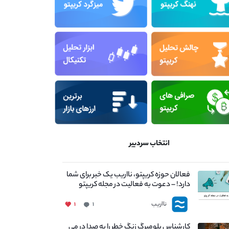
انتخاب سردبیر
فعالان حوزه کریپتو، نااریب یک خبر برای شما
دارد! – دعوت به فعالیت در مجله کریپتو
نااریب
۱
۱
کارشناس بلومبرگ زنگ خطر را به صدا در می