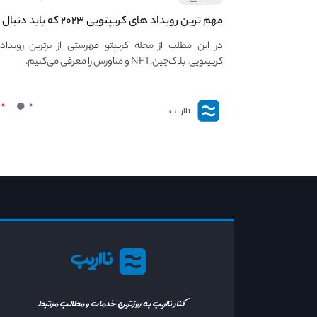
مهم ترین رویداد های کریپتویی ۲۰۲۳ که باید دنبال
کنید – معرفی بهترین رویداد های جهانی
در این مطلب از مجله کریپتو فهرستی از برترین رویداد
کریپتویی، بلاک‌چین،NFT و متاورس را معرفی می‌کنیم.
۰
۰
نااریب
نااریب
کنار نااریب به روزترین خدمات و مطالب مرتبط