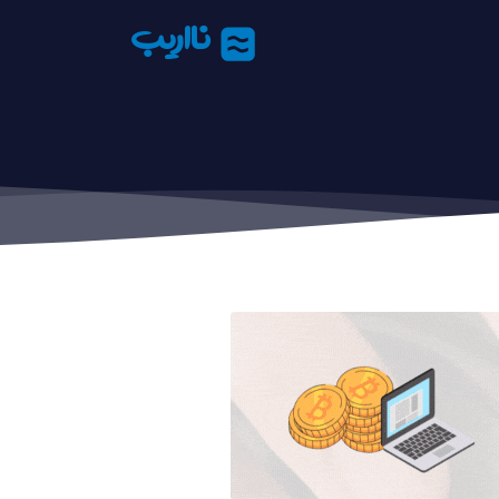
نااریب