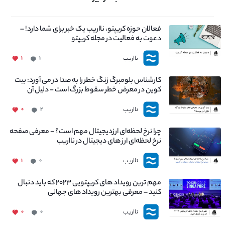
فعالان حوزه کریپتو، نااریب یک خبر برای شما دارد! –
دعوت به فعالیت در مجله کریپتو
نااریب
۱
۱
کارشناس بلومبرگ زنگ خطر را به صدا در می آورد: بیت
کوین در معرض خطر سقوط بزرگ است - دلیل آن
چیست؟
نااریب
۰
۲
چرا نرخ لحظه‌ای ارزدیجیتال مهم است؟ - معرفی صفحه
نرخ لحظه‌ای ارز های دیجیتال در نااریب
نااریب
۱
۰
مهم ترین رویداد های کریپتویی ۲۰۲۳ که باید دنبال
کنید – معرفی بهترین رویداد های جهانی
نااریب
۰
۰