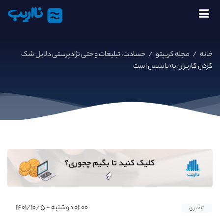
نااریب
خانه
/
مجله کریپتو
/
حسادت، تبلیغات و حتی نژادپرستی دلایل شک
کردن کاربران به بایننس است
۰۱:۰۰ دوشنبه - ۱۴۰۱/۱۰/۵
#خبری