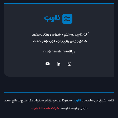
نااریب
کنار نااریب به روزترین خدمات و مطالب مرتبط
با دنیای ارز دیجیتال را در اختیار خواهید داشت.
رایانامه:
info@naorib.ir
کلیه حقوق این سایت نزد
نااریب
محفوظ بوده و بازنشر محتوا با ذکر منبع بلامانع است.
طراحی و توسعه توسط
شرکت علم داده ارزیاب