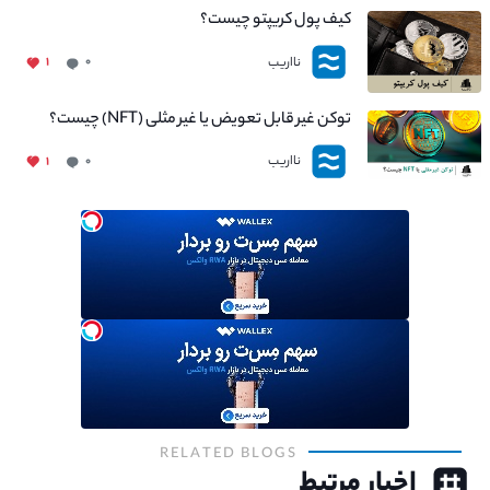
کیف پول کریپتو چیست؟
نااریب
۱
۰
توکن غیر قابل تعویض یا غیر مثلی (NFT) چیست؟
نااریب
۱
۰
RELATED BLOGS
اخبار مرتبط