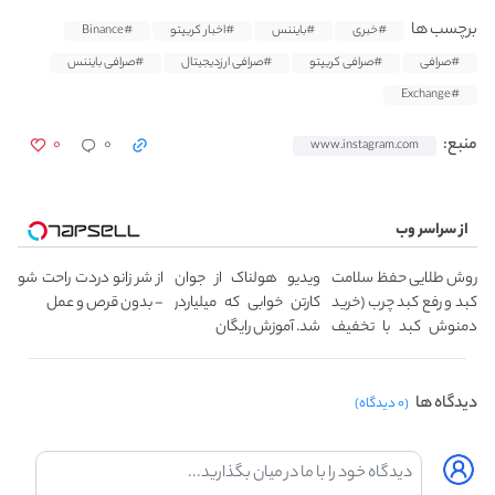
برچسب ها
#خبری
#بایننس
#اخبار کریپتو
#Binance
#صرافی
#صرافی کریپتو
#صرافی ارزدیجیتال
#صرافی بایننس
#Exchange
۰
۰
منبع:
www.instagram.com
از سراسر وب
روش طلایی حفظ سلامت
ویدیو هولناک از جوان
از شر زانو دردت راحت شو
کبد و رفع کبد چرب (خرید
کارتن خوابی که میلیاردر
- بدون قرص و عمل
دمنوش کبد با تخفیف
شد. آموزش رایگان
ویژه)
دیدگاه ها
(۰ دیدگاه)