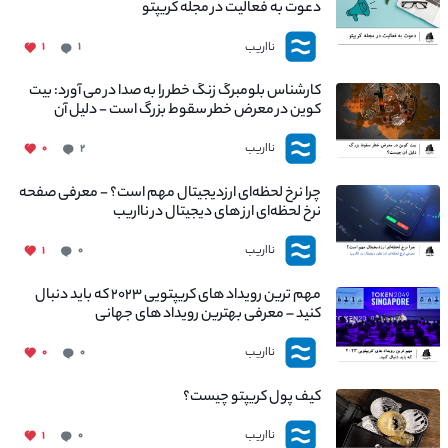
دعوت به فعالیت در مجله کریپتو
نااریب
۱
۱
کارشناس بلومبرگ زنگ خطر را به صدا در می آورد: بیت
کوین در معرض خطر سقوط بزرگ است - دلیل آن
چیست؟
نااریب
۰
۲
چرا نرخ لحظه‌ای ارزدیجیتال مهم است؟ - معرفی صفحه
نرخ لحظه‌ای ارز های دیجیتال در نااریب
نااریب
۱
۰
مهم ترین رویداد های کریپتویی ۲۰۲۳ که باید دنبال
کنید – معرفی بهترین رویداد های جهانی
نااریب
۰
۰
کیف پول کریپتو چیست؟
نااریب
۱
۰