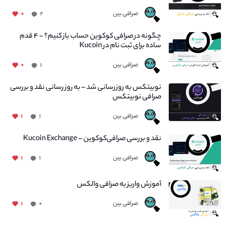
صرافی بین
۰
۲
چگونه در صرافی کوکوین حساب باز کنیم؟ - ۴ قدم
ساده برای ثبت نام در Kucoin
صرافی بین
۰
۱
نوبیتکس به روزرسانی شد – به روز رسانی نقد و بررسی
صرافی نوبیتکس
صرافی بین
۱
۱
نقد و بررسی صرافی‌کوکوین – Kucoin Exchange
صرافی بین
۱
۱
آموزش واریز به صرافی والکس
صرافی بین
۱
۰