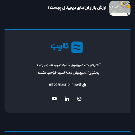
ارزش بازار ارز های دیجیتال چیست؟
نااریب
کنار نااریب به روزترین خدمات و مطالب مرتبط
با دنیای ارز دیجیتال را در اختیار خواهید داشت.
رایانامه:
info@naorib.ir