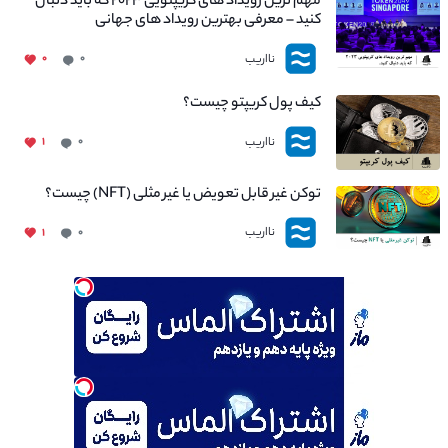
مهم ترین رویداد های کریپتویی ۲۰۲۳ که باید دنبال
کنید – معرفی بهترین رویداد های جهانی
نااریب
۰
۰
کیف پول کریپتو چیست؟
نااریب
۱
۰
توکن غیر قابل تعویض یا غیر مثلی (NFT) چیست؟
نااریب
۱
۰