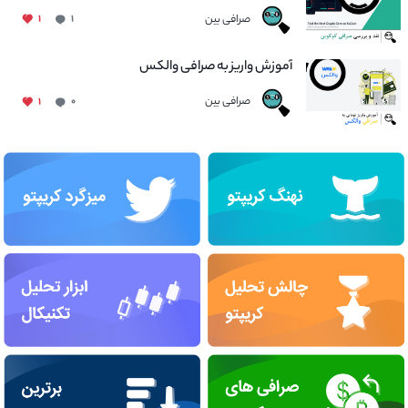
صرافی بین
۱
۱
آموزش واریز به صرافی والکس
صرافی بین
۱
۰