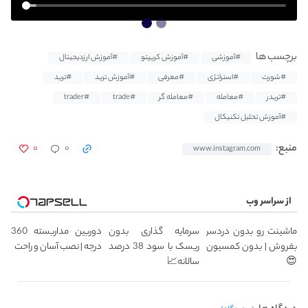
برچسب ها
#آموزشی
#آموزش کریپتو
#آموزش ارزدیجیتال
#شورت
#استراتژی
#معرفی
#آموزش ترید
#ترید
#تریدر
#معامله
#معامله گر
#trade
#trader
#آموزش تحلیل تکنیکال
۰
۰
منبع:
www.instagram.com
از سراسر وب
ماشینت رو بدون دردسر
سرمایه گذاری بدون
دوربین مداربسته 360
بفروش | بدون کمسیون
ریسک با سود 38 درصد
درجه | نصب آسان و راحت
😍
سالانه📈