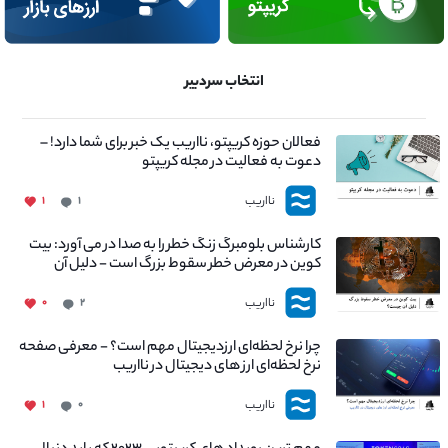
انتخاب سردبیر
فعالان حوزه کریپتو، نااریب یک خبر برای شما دارد! –
دعوت به فعالیت در مجله کریپتو
نااریب
۱
۱
کارشناس بلومبرگ زنگ خطر را به صدا در می آورد: بیت
کوین در معرض خطر سقوط بزرگ است - دلیل آن
چیست؟
نااریب
۰
۲
چرا نرخ لحظه‌ای ارزدیجیتال مهم است؟ - معرفی صفحه
نرخ لحظه‌ای ارز های دیجیتال در نااریب
نااریب
۱
۰