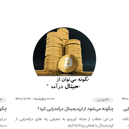
۰۰:۰۰ چهارشنبه - ۱۴۰۰/۱۱/۲۰
#آموزشی
#آ
وند اما RSI واگرایی
چگونه می‌شود از ارزدیجیتال درآمدزایی کرد؟
درآم
رخلاف
در این مطلب از مجله کریپتو به معرفی راه های درآمدزایی از
در ای
ارزدیجیتال یا همان پرداخته ایم.
دستیا