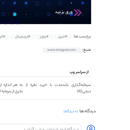
برچسب ها
#خبری
#رمزارز
#ارزدیجیتال
#کری
منبع:
www.instagram.com
از سراسر وب
سرمایه‌گذاری بلندمدت با خرید نقره از
به هر اندازه 
دیجی‌کالا
بخری از سرمایه
دیدگاه ها
(۰ دیدگاه)