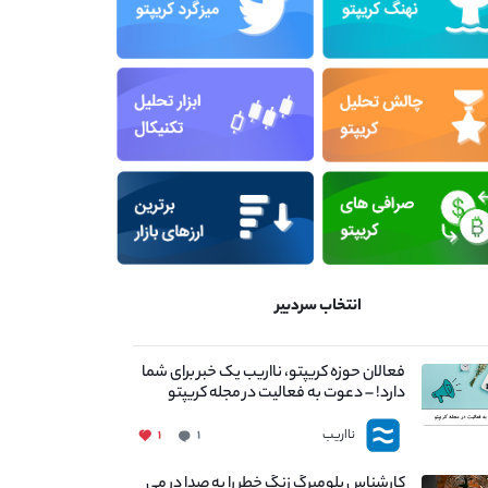
انتخاب سردبیر
فعالان حوزه کریپتو، نااریب یک خبر برای شما
دارد! – دعوت به فعالیت در مجله کریپتو
نااریب
۱
۱
کارشناس بلومبرگ زنگ خطر را به صدا در می