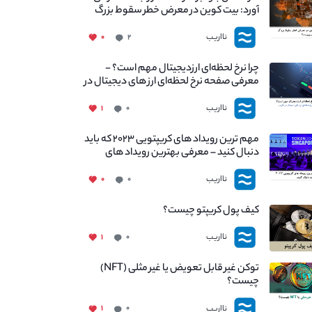
آورد: بیت کوین در معرض خطر سقوط بزرگ
است - دلیل آن چیست؟
نااریب
۰
۲
چرا نرخ لحظه‌ای ارزدیجیتال مهم است؟ -
معرفی صفحه نرخ لحظه‌ای ارز های دیجیتال در
نااریب
نااریب
۱
۰
مهم ترین رویداد های کریپتویی ۲۰۲۳ که باید
دنبال کنید – معرفی بهترین رویداد های
جهانی
نااریب
۰
۰
کیف پول کریپتو چیست؟
نااریب
۱
۰
توکن غیر قابل تعویض یا غیر مثلی (NFT)
چیست؟
نااریب
۱
۰