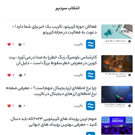
انتخاب سردبیر
فعالان حوزه کریپتو، نااریب یک خبر برای شما دارد! –
دعوت به فعالیت در مجله کریپتو
نااریب
۱
۱
کارشناس بلومبرگ زنگ خطر را به صدا در می آورد: بیت
کوین در معرض خطر سقوط بزرگ است - دلیل آن
چیست؟
نااریب
۰
۲
چرا نرخ لحظه‌ای ارزدیجیتال مهم است؟ - معرفی صفحه
نرخ لحظه‌ای ارز های دیجیتال در نااریب
نااریب
۱
۰
مهم ترین رویداد های کریپتویی ۲۰۲۳ که باید دنبال
کنید – معرفی بهترین رویداد های جهانی