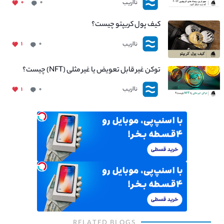
نااریب
۰
۰
کیف پول کریپتو چیست؟
نااریب
۱
۰
توکن غیر قابل تعویض یا غیر مثلی (NFT) چیست؟
نااریب
۱
۰
RELATED BLOGS