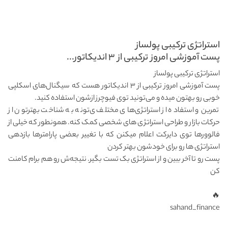
استراتژی ترکیبی پولساز
پست آموزشی امروز ترکیبی از ۳ اندیکاتور...
استراتژی ترکیبی پولساز
پست آموزشی امروز ترکیبی از ۳ اندیکاتور هست که سیگنال‌های اسکلپی
خوبی رو بهتون میده و می‌تونید توی فیوچرز ازشون استفاده کنید.
تمرین و استفاده از استراتژی‌های مختلف ی‌تونه به شناخت بهترتون از
حرکات بازار و طراحی استراتژی های شخصی کمک کنه. همونطور که خیلی از
فالوورها توی دایرکت اعلام میکنن که با تغییر بعضی پارامترها بازدهی
استراتژی ها رو برای خودشون بهتر کردن
پست رو تا آخر ببین و از استراتژی بک تست بگیر. نتیجه‌ش رو هم برام کامنت
کن
🔥
sahand_finance