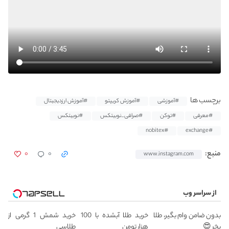
برچسب ها
#آموزشی
#آموزش کریپتو
#آموزش ارزدیجیتال
#معرفی
#توکن
#صرافی_نوبیتکس
#نوبیتکس
#nobitex
#exchange
۰
۰
منبع:
www.instagram.com
از سراسر وب
بدون ضامن وام بگیر، طلا
خرید طلا آبشده با 100
خرید شمش 1 گرمی از
بخر 😍
هزار تومن
طلاسی