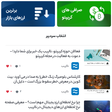
انتخاب سردبیر
فعالان حوزه کریپتو، نااریب یک خبر برای شما دارد! –
دعوت به فعالیت در مجله کریپتو
نااریب
۱
۱
کارشناس بلومبرگ زنگ خطر را به صدا در می آورد: بیت
کوین در معرض خطر سقوط بزرگ است - دلیل آن
چیست؟
نااریب
۰
۲
چرا نرخ لحظه‌ای ارزدیجیتال مهم است؟ - معرفی صفحه
نرخ لحظه‌ای ارز های دیجیتال در نااریب