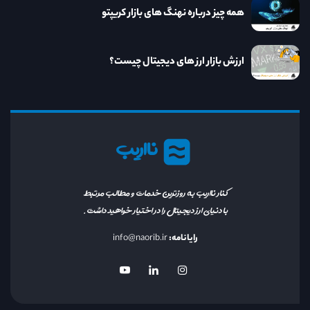
همه چیز درباره نهنگ های بازار کریپتو
ارزش بازار ارز های دیجیتال چیست؟
نااریب
کنار نااریب به روزترین خدمات و مطالب مرتبط
با دنیای ارز دیجیتال را در اختیار خواهید داشت.
رایانامه:
info@naorib.ir