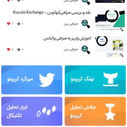
صرافی بین
۱
۱
نقد و بررسی صرافی‌کوکوین – Kucoin Exchange
صرافی بین
۱
۱
آموزش واریز به صرافی والکس
صرافی بین
۱
۰