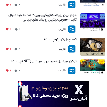
نااریب
۱
۰
مهم ترین رویداد های کریپتویی ۲۰۲۳ که باید دنبال
کنید – معرفی بهترین رویداد های جهانی
نااریب
۰
۰
کیف پول کریپتو چیست؟
نااریب
۱
۰
توکن غیر قابل تعویض یا غیر مثلی (NFT) چیست؟
نااریب
۱
۰