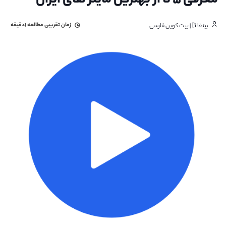
معرفی ۵ تا از بهترین ماینر های ایران
زمان تقریبی مطالعه
۱دقیقه
بیتفا ₿ | بیت کوین فارسی