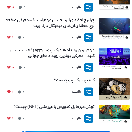
چیست؟
نااریب
۰
۲
چرا نرخ لحظه‌ای ارزدیجیتال مهم است؟ - معرفی صفحه
نرخ لحظه‌ای ارز های دیجیتال در نااریب
نااریب
۱
۰
مهم ترین رویداد های کریپتویی ۲۰۲۳ که باید دنبال
کنید – معرفی بهترین رویداد های جهانی
نااریب
۰
۰
کیف پول کریپتو چیست؟
نااریب
۱
۰
توکن غیر قابل تعویض یا غیر مثلی (NFT) چیست؟
نااریب
۱
۰