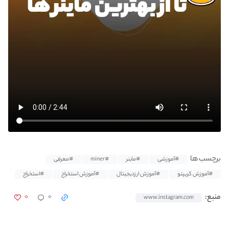
برچسب ها
#آموزشی
#ماینر
#miner
#معرفی
#آموزش کریپتو
#آموزش ارزدیجیتال
#آموزش استخراج
#استخراج
۰
۰
منبع:
www.instagram.com