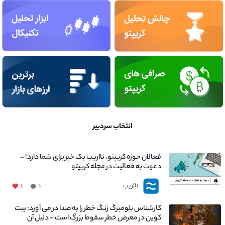
انتخاب سردبیر
فعالان حوزه کریپتو، نااریب یک خبر برای شما دارد! –
دعوت به فعالیت در مجله کریپتو
نااریب
۱
۱
کارشناس بلومبرگ زنگ خطر را به صدا در می آورد: بیت
کوین در معرض خطر سقوط بزرگ است - دلیل آن