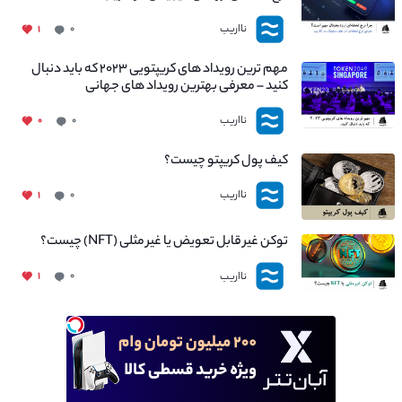
نااریب
۱
۰
مهم ترین رویداد های کریپتویی ۲۰۲۳ که باید دنبال
کنید – معرفی بهترین رویداد های جهانی
نااریب
۰
۰
کیف پول کریپتو چیست؟
نااریب
۱
۰
توکن غیر قابل تعویض یا غیر مثلی (NFT) چیست؟
نااریب
۱
۰