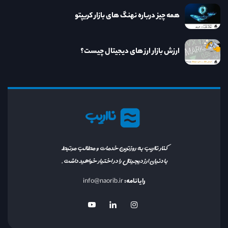
همه چیز درباره نهنگ های بازار کریپتو
ارزش بازار ارز های دیجیتال چیست؟
نااریب
کنار نااریب به روزترین خدمات و مطالب مرتبط
با دنیای ارز دیجیتال را در اختیار خواهید داشت.
رایانامه:
info@naorib.ir