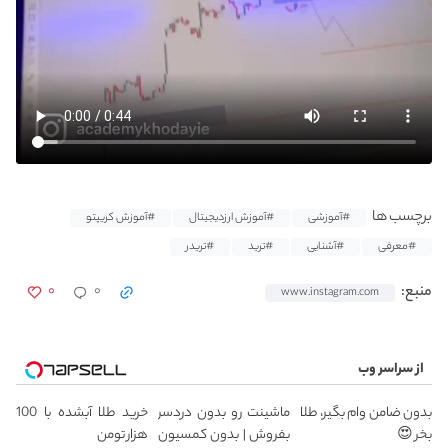
برچسب ها
#آموزشی
#آموزش ارزدیجیتال
#آموزش کریپتو
#معرفی
#آشنایی
#ترید
#تریدر
۰
۰
منبع:
www.instagram.com
از سراسر وب
بدون ضامن وام بگیر، طلا
ماشینت رو بدون دردسر
خرید طلا آبشده با 100
بخر 😍
بفروش | بدون کمسیون
هزار تومن