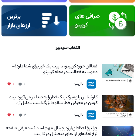
انتخاب سردبیر
فعالان حوزه کریپتو، نااریب یک خبر برای شما دارد! –
دعوت به فعالیت در مجله کریپتو
نااریب
۱
۱
کارشناس بلومبرگ زنگ خطر را به صدا در می آورد: بیت
کوین در معرض خطر سقوط بزرگ است - دلیل آن
چیست؟
نااریب
۰
۲
چرا نرخ لحظه‌ای ارزدیجیتال مهم است؟ - معرفی صفحه
نرخ لحظه‌ای ارز های دیجیتال در نااریب