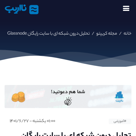
نااریب
خانه
/
مجله کریپتو
/
تحلیل درون شبکه ای با سایت رایگان Glassnode
۰۱:۰۰ یکشنبه - ۱۴۰۱/۶/۲۷
#آموزشی