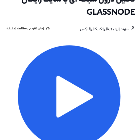
تحلیل درون شبکه ای با سایت رایگان
GLASSNODE
زمان تقریبی مطالعه
۱دقیقه
سهند |ارزدیجیتال|تکنیکال|فارکس