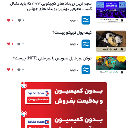
مهم ترین رویداد های کریپتویی ۲۰۲۳ که باید دنبال
کنید – معرفی بهترین رویداد های جهانی
نااریب
۰
۰
کیف پول کریپتو چیست؟
نااریب
۱
۰
توکن غیر قابل تعویض یا غیر مثلی (NFT) چیست؟
نااریب
۱
۰