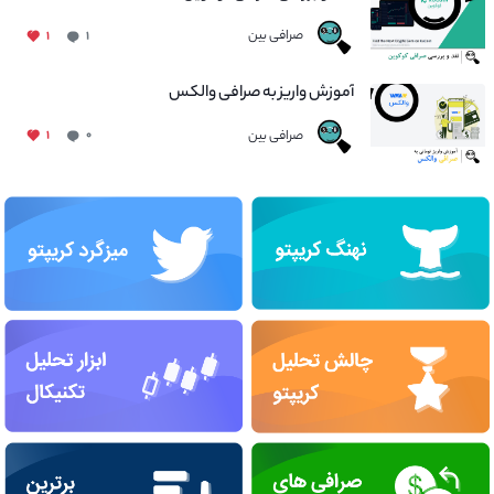
صرافی بین
۱
۱
آموزش واریز به صرافی والکس
صرافی بین
۱
۰