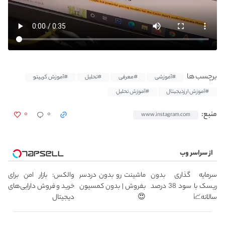
برچسب ها
#آموزشی
#معرفی
#تحلیل
#آموزش کریپتو
#آموزش ارزدیجیتال
#آموزش تحلیل
۰
۰
منبع:
www.instagram.com
از سراسر وب
سرمایه گذاری بدون
ماشینت رو بدون دردسر
والکس: بازار امن برای
ریسک با سود 38 درصد
بفروش | بدون کمسیون
خرید و فروش دارایی‌های
سالانه📈
😍
دیجیتال