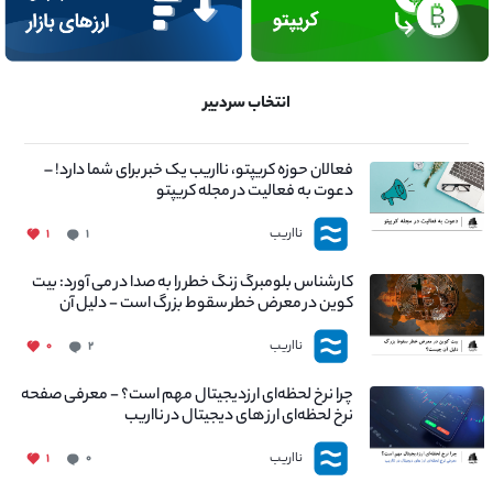
انتخاب سردبیر
فعالان حوزه کریپتو، نااریب یک خبر برای شما دارد! –
دعوت به فعالیت در مجله کریپتو
نااریب
۱
۱
کارشناس بلومبرگ زنگ خطر را به صدا در می آورد: بیت
کوین در معرض خطر سقوط بزرگ است - دلیل آن
چیست؟
نااریب
۰
۲
چرا نرخ لحظه‌ای ارزدیجیتال مهم است؟ - معرفی صفحه
نرخ لحظه‌ای ارز های دیجیتال در نااریب
نااریب
۱
۰