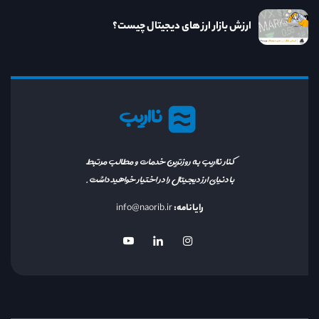
ارزش بازار ارز های دیجیتال چیست؟
نااریب
کنار نااریب به روزترین خدمات و مطالب مرتبط
با دنیای ارز دیجیتال را در اختیار خواهید داشت.
رایانامه:
info@naorib.ir