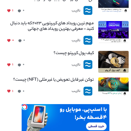
نااریب
۱
۰
مهم ترین رویداد های کریپتویی ۲۰۲۳ که باید دنبال
کنید – معرفی بهترین رویداد های جهانی
نااریب
۰
۰
کیف پول کریپتو چیست؟
نااریب
۱
۰
توکن غیر قابل تعویض یا غیر مثلی (NFT) چیست؟
نااریب
۱
۰