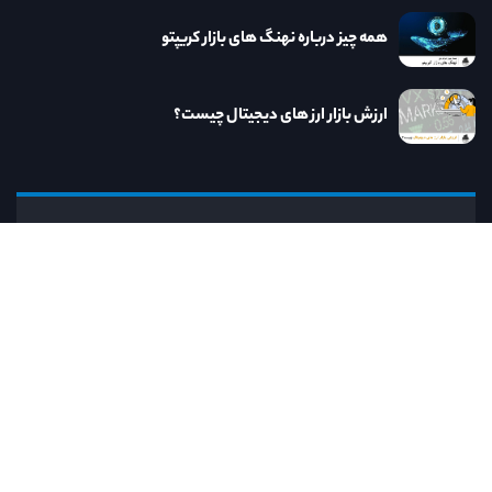
همه چیز درباره نهنگ های بازار کریپتو
ارزش بازار ارز های دیجیتال چیست؟
نااریب
کنار نااریب به روزترین خدمات و مطالب مرتبط
با دنیای ارز دیجیتال را در اختیار خواهید داشت.
رایانامه:
info@naorib.ir