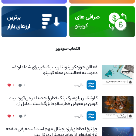
انتخاب سردبیر
فعالان حوزه کریپتو، نااریب یک خبر برای شما دارد! –
دعوت به فعالیت در مجله کریپتو
نااریب
۱
۱
کارشناس بلومبرگ زنگ خطر را به صدا در می آورد: بیت
کوین در معرض خطر سقوط بزرگ است - دلیل آن
چیست؟
نااریب
۰
۲
چرا نرخ لحظه‌ای ارزدیجیتال مهم است؟ - معرفی صفحه
نرخ لحظه‌ای ارز های دیجیتال در نااریب