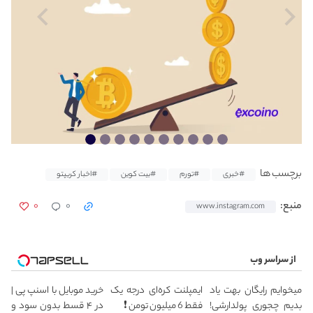
برچسب ها
#خبری
#تورم
#بیت کوین
#اخبار کریپتو
۰
۰
منبع:
www.instagram.com
از سراسر وب
میخوایم رایگان بهت یاد
ایمپلنت کره‌ای درجه یک
خرید موبایل با اسنپ پی |
بدیم چجوری پولدارشی!
فقط 6 میلیون تومن ❗
در ۴ قسط بدون سود و