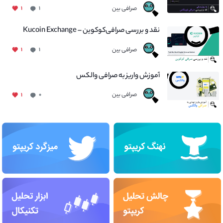
صرافی بین
۱
۱
نقد و بررسی صرافی‌کوکوین – Kucoin Exchange
صرافی بین
۱
۱
آموزش واریز به صرافی والکس
صرافی بین
۱
۰