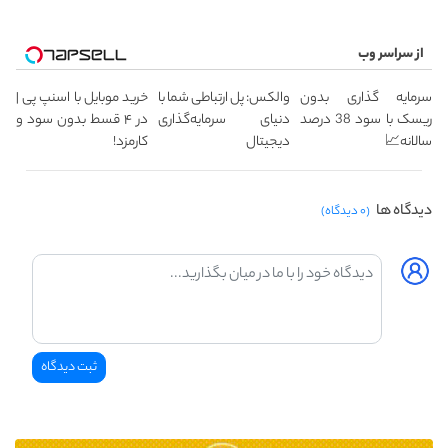
از سراسر وب
سرمایه گذاری بدون
والکس: پل ارتباطی شما با
خرید موبایل با اسنپ پی |
ریسک با سود 38 درصد
دنیای سرمایه‌گذاری
در ۴ قسط بدون سود و
سالانه📈
دیجیتال
کارمزد!
دیدگاه ها
(۰ دیدگاه)