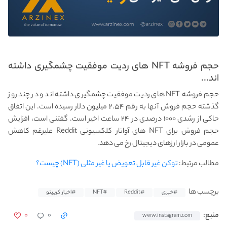
حجم فروشه NFT های ردیت موفقیت چشمگیری داشته
اند...
حجم فروشه NFT های ردیت موفقیت چشمگیری داشته اند و در چند روز
گذشته حجم فروش آنها به رقم ۲.۵۴ میلیون دلار رسیده است. این اتفاق
حاکی از رشدی ۱۰۰۰ درصدی در ۲۴ ساعت اخیر است. گفتنی است، افزایش
حجم فروش برای NFT های آواتار کلکسیونی Reddit علیرغم کاهش
عمومی در بازار ارزهای دیجیتال رخ می دهد.
مطالب مرتبط:
توکن غیر قابل تعویض یا غیر مثلی (NFT) چیست؟
برچسب ها
#خبری
#Reddit
#NFT
#اخبار کریپتو
۰
۰
منبع:
www.instagram.com