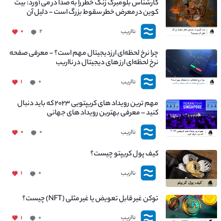
کارشناس بلومبرگ زنگ خطر را به صدا در می آورد: بیت
کوین در معرض خطر سقوط بزرگ است - دلیل آن
چیست؟
نااریب
۰
۲
چرا نرخ لحظه‌ای ارزدیجیتال مهم است؟ - معرفی صفحه
نرخ لحظه‌ای ارز های دیجیتال در نااریب
نااریب
۱
۰
مهم ترین رویداد های کریپتویی ۲۰۲۳ که باید دنبال
کنید – معرفی بهترین رویداد های جهانی
نااریب
۰
۰
کیف پول کریپتو چیست؟
نااریب
۱
۰
توکن غیر قابل تعویض یا غیر مثلی (NFT) چیست؟
نااریب
۱
۰