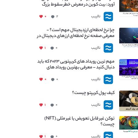
آورد: بیت کوین در معرض خطر سقوط بزرگ
است - دلیل آن چیست؟
نااریب
۰
۲
چرا نرخ لحظه‌ای ارزدیجیتال مهم است؟ -
معرفی صفحه نرخ لحظه‌ای ارز های دیجیتال در
نااریب
نااریب
۱
۰
مهم ترین رویداد های کریپتویی ۲۰۲۳ که باید
دنبال کنید – معرفی بهترین رویداد های
جهانی
نااریب
۰
۰
کیف پول کریپتو چیست؟
نااریب
۱
۰
توکن غیر قابل تعویض یا غیر مثلی (NFT)
چیست؟
نااریب
۱
۰