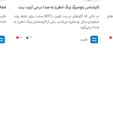
کارشناس بلومبرگ زنگ خطر را به صدا در می آورد: بیت
فعال
کوین در معرض خطر سقوط بزرگ است - دلیل آن
دعوت
های
در حالی که گاوهای نر بیت کوین (BTC) سخت برای حفظ روند
نااری
چیست؟
صعودی سال نو مبارزه می‌کنند، یکی از کارشناسان زنگ خطر را به
نام خ
صدا در می‌آورد.
۰
۲
نااریب
لینک های کاربردی
خدم
چگونه در نااریب ثبت نام کنیم؟
همه چیز درباره نهنگ های بازار کریپتو