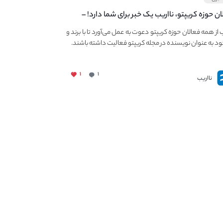
ان حوزه کریپتو، نااریب یک خبر برای شما دارد! –
 به فعالیت در مجله کریپتو
ب از همه فعالان حوزه کریپتو دعوت به عمل می‌آورد تا با برند و
ود به عنوان نویسنده در مجله کریپتو فعالیت داشته باشند.
۱
۱
نااریب
ات ما
میزگرد کریپتو
صد ارز برتر بازار
مجله کریپتو
تراکنش لحظه ای نهنگ ها
نهنگ های کریپتو
ابزار تحلیل تکنیکال