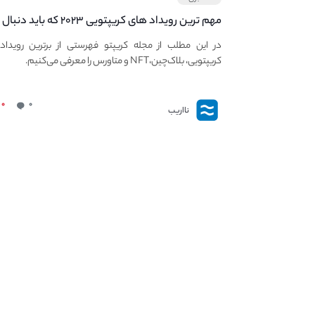
مهم ترین رویداد های کریپتویی ۲۰۲۳ که باید دنبال
کنید – معرفی بهترین رویداد های جهانی
در این مطلب از مجله کریپتو فهرستی از برترین رویداد
کریپتویی، بلاک‌چین،NFT و متاورس را معرفی می‌کنیم.
۰
۰
نااریب
نااریب
کنار نااریب به روزترین خدمات و مطالب مرتبط