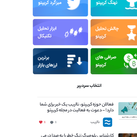
انتخاب سردبیر
فعالان حوزه کریپتو، نااریب یک خبر برای شما
دارد! – دعوت به فعالیت در مجله کریپتو
نااریب
۱
۱
کارشناس بلومبرگ زنگ خطر را به صدا در می