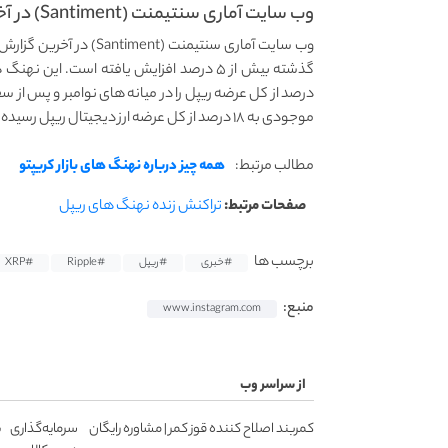
وب‌ سایت آماری سنتیمنت (Santiment) در آخرین گزارش رسمی...
وب‌ سایت آماری سنتیمنت
درصد از کل عرضه ریپل را در میانه های نوامبر و پس از سق
موجودی به ۱۸ درصد از کل عرضه ارز دیجیتال ریپل رسیده است.
مطالب مرتبط:
همه چیز درباره نهنگ های بازار کریپتو
صفحات مرتبط:
تراکنش زنده نهنگ های ریپل
برچسب ها
#خبری
#ریپل
#Ripple
#XRP
منبع:
www.instagram.com
از سراسر وب
کمربند اصلاح کننده قوز کمر | مشاوره رایگان
سرمایه‌گذاری 