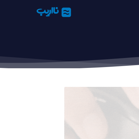
نااریب