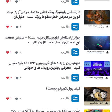
نااریب
۱
۱
کارشناس بلومبرگ زنگ خطر را به صدا در می آورد: بیت
کوین در معرض خطر سقوط بزرگ است - دلیل آن
چیست؟
نااریب
۰
۲
چرا نرخ لحظه‌ای ارزدیجیتال مهم است؟ - معرفی صفحه
نرخ لحظه‌ای ارز های دیجیتال در نااریب
نااریب
۱
۰
مهم ترین رویداد های کریپتویی ۲۰۲۳ که باید دنبال
کنید – معرفی بهترین رویداد های جهانی
نااریب
۰
۰
کیف پول کریپتو چیست؟
نااریب
۱
۰
توکن غیر قابل تعویض یا غیر مثلی (NFT) چیست؟