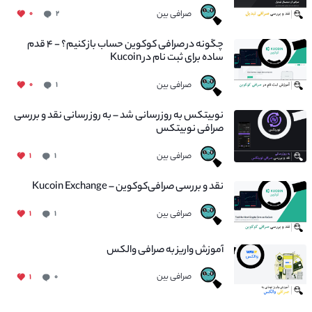
صرافی بین
۰
۲
چگونه در صرافی کوکوین حساب باز کنیم؟ - ۴ قدم
ساده برای ثبت نام در Kucoin
صرافی بین
۰
۱
نوبیتکس به روزرسانی شد – به روز رسانی نقد و بررسی
صرافی نوبیتکس
صرافی بین
۱
۱
نقد و بررسی صرافی‌کوکوین – Kucoin Exchange
صرافی بین
۱
۱
آموزش واریز به صرافی والکس
صرافی بین
۱
۰