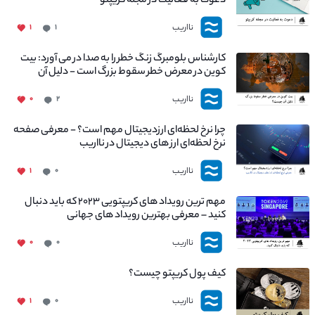
دعوت به فعالیت در مجله کریپتو
نااریب
۱
۱
کارشناس بلومبرگ زنگ خطر را به صدا در می آورد: بیت
کوین در معرض خطر سقوط بزرگ است - دلیل آن
چیست؟
نااریب
۰
۲
چرا نرخ لحظه‌ای ارزدیجیتال مهم است؟ - معرفی صفحه
نرخ لحظه‌ای ارز های دیجیتال در نااریب
نااریب
۱
۰
مهم ترین رویداد های کریپتویی ۲۰۲۳ که باید دنبال
کنید – معرفی بهترین رویداد های جهانی
نااریب
۰
۰
کیف پول کریپتو چیست؟
نااریب
۱
۰