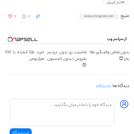
#اخبار کریپتو
۰
۰
منبع:
www.instagram.com
از سراسر وب
بدون ضامن وام بگیر، طلا
ماشینت رو بدون دردسر
خرید طلا آبشده با 100
بخر 😍
بفروش | بدون کمسیون
هزار تومن
😍
دیدگاه ها
(۰ دیدگاه)