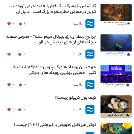
کارشناس بلومبرگ زنگ خطر را به صدا در می آورد: بیت
کوین در معرض خطر سقوط بزرگ است - دلیل آن
چیست؟
نااریب
۰
۲
چرا نرخ لحظه‌ای ارزدیجیتال مهم است؟ - معرفی صفحه
نرخ لحظه‌ای ارز های دیجیتال در نااریب
نااریب
۱
۰
مهم ترین رویداد های کریپتویی ۲۰۲۳ که باید دنبال
کنید – معرفی بهترین رویداد های جهانی
نااریب
۰
۰
کیف پول کریپتو چیست؟
نااریب
۱
۰
توکن غیر قابل تعویض یا غیر مثلی (NFT) چیست؟