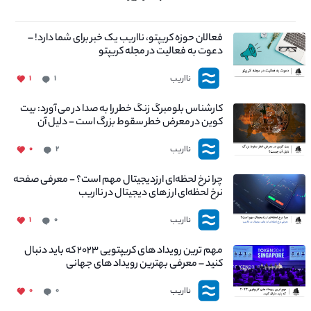
فعالان حوزه کریپتو، نااریب یک خبر برای شما دارد! –
دعوت به فعالیت در مجله کریپتو
نااریب
۱
۱
کارشناس بلومبرگ زنگ خطر را به صدا در می آورد: بیت
کوین در معرض خطر سقوط بزرگ است - دلیل آن
چیست؟
نااریب
۰
۲
چرا نرخ لحظه‌ای ارزدیجیتال مهم است؟ - معرفی صفحه
نرخ لحظه‌ای ارز های دیجیتال در نااریب
نااریب
۱
۰
مهم ترین رویداد های کریپتویی ۲۰۲۳ که باید دنبال
کنید – معرفی بهترین رویداد های جهانی
نااریب
۰
۰