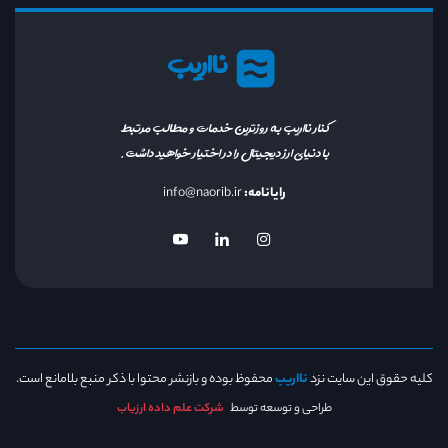
نااریب
کنار نااریب به روزترین خدمات و مطالب مرتبط
با دنیای ارز دیجیتال را در اختیار خواهید داشت.
رایانامه:
info@naorib.ir
کلیه حقوق این سایت نزد
نااریب
محفوظ بوده و بازنشر محتوا با ذکر منبع بلامانع است.
طراحی و توسعه توسط
شرکت علم داده ارزیاب