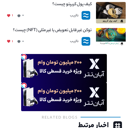
کیف پول کریپتو چیست؟
نااریب
۱
۰
توکن غیر قابل تعویض یا غیر مثلی (NFT) چیست؟
نااریب
۱
۰
RELATED BLOGS
اخبار مرتبط