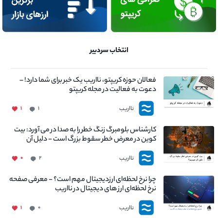
انتخاب سردبیر
فعالان حوزه کریپتو، نااریب یک خبر برای شما دارد! –
دعوت به فعالیت در مجله کریپتو
نااریب
۱
۱
کارشناس بلومبرگ زنگ خطر را به صدا در می آورد: بیت
کوین در معرض خطر سقوط بزرگ است - دلیل آن
چیست؟
نااریب
۰
۲
چرا نرخ لحظه‌ای ارزدیجیتال مهم است؟ - معرفی صفحه
نرخ لحظه‌ای ارز های دیجیتال در نااریب
نااریب
۱
۰