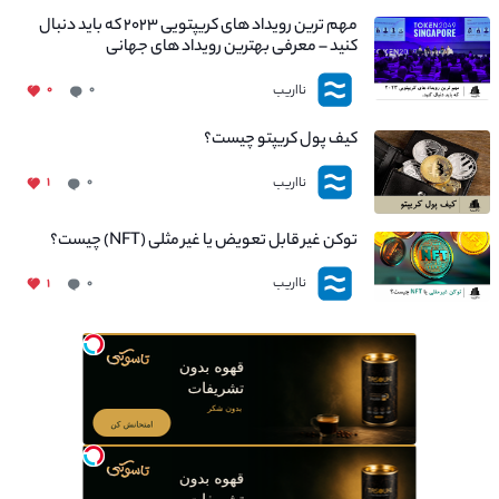
مهم ترین رویداد های کریپتویی ۲۰۲۳ که باید دنبال
کنید – معرفی بهترین رویداد های جهانی
نااریب
۰
۰
کیف پول کریپتو چیست؟
نااریب
۱
۰
توکن غیر قابل تعویض یا غیر مثلی (NFT) چیست؟
نااریب
۱
۰