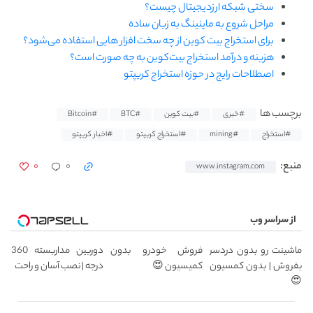
سختی شبکه ارزدیجیتال چیست؟
مراحل شروع به ماینینگ به زبان ساده
برای استخراج بیت کوین از چه سخت افزار هایی استفاده می‌شود؟
هزینه و درآمد استخراج بیت‌کوین به چه صورت است؟
اصطلاحات رایج در حوزه استخراج کریپتو
برچسب ها
#خبری
#بیت کوین
#BTC
#Bitcoin
#استخراج
#mining
#استخراج کریپتو
#اخبار کریپتو
۰
۰
منبع:
www.instagram.com
از سراسر وب
ماشینت رو بدون دردسر
فروش خودرو بدون
دوربین مداربسته 360
بفروش | بدون کمسیون
کمیسیون 😍
درجه | نصب آسان و راحت
😍