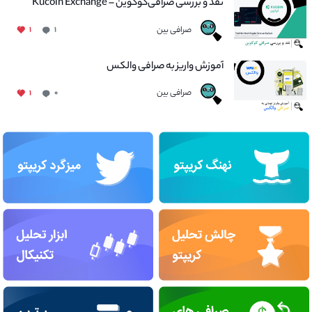
نقد و بررسی صرافی‌کوکوین – Kucoin Exchange
صرافی بین
۱
۱
آموزش واریز به صرافی والکس
صرافی بین
۱
۰