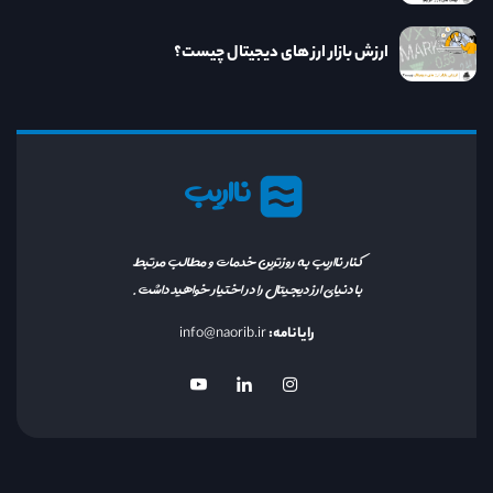
ارزش بازار ارز های دیجیتال چیست؟
نااریب
کنار نااریب به روزترین خدمات و مطالب مرتبط
با دنیای ارز دیجیتال را در اختیار خواهید داشت.
رایانامه:
info@naorib.ir