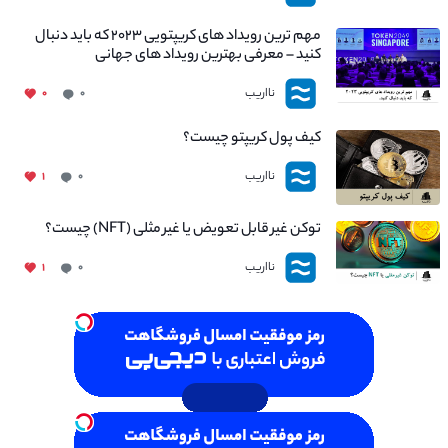
مهم ترین رویداد های کریپتویی ۲۰۲۳ که باید دنبال
کنید – معرفی بهترین رویداد های جهانی
نااریب
۰
۰
کیف پول کریپتو چیست؟
نااریب
۱
۰
توکن غیر قابل تعویض یا غیر مثلی (NFT) چیست؟
نااریب
۱
۰