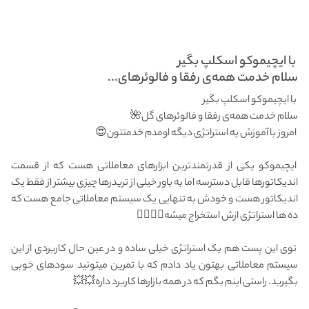
با ایچیموکو اسکلپ بگیر
سلام خدمت همه‌ی رفقا و فالوئرهای...
با ایچیموکو اسکلپ بگیر
سلام خدمت همه‌ی رفقا و فالوئرهای گل🌺
امروز با آموزش یه استراتژی دیگه اومدم خدمتتون😍
ایچیموکو‌ یکی از قدرتمندترین ابزارهای معاملاتی هست که از قسمت
اندیکاتورها قابل دسترسه اما به باور خیلی از تریدرها چیزی بیشتر از فقط یک
اندیکاتور هست و خودش به تنهایی یک سیستم معاملاتی جامع هست که
ده ها استراتژی ازش استخراج میشه👌🏻👌🏻
توی این پست هم یک استراتژی خیلی ساده و در عین حال کاربردی از این
سیستم معاملاتی بهتون یاد دادم که با تمرین میتونید سودهای خوبی
بگیرید. راستی اینم بگم که در همه بازارها کاربرد داره💥💥