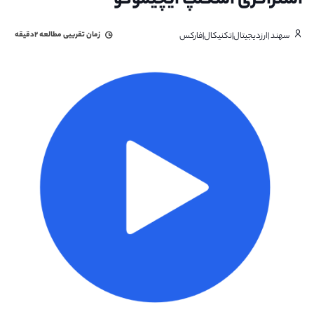
استراتژی اسکلپ ایچیموکو
زمان تقریبی مطالعه
۲دقیقه
سهند |ارزدیجیتال|تکنیکال|فارکس