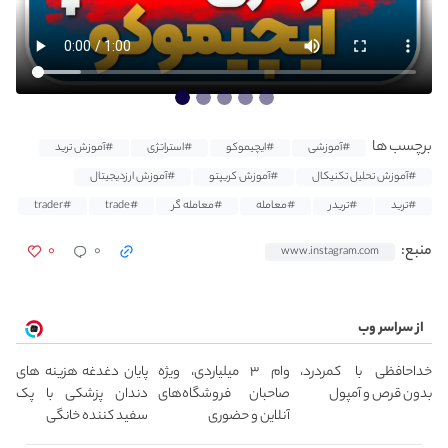
برچسب ها
#آموزشی
#ایچیموکو
#استراتژی
#آموزش ترید
#آموزش تحلیل تکنیکال
#آموزش کریپتو
#آموزش ارزدیجیتال
#ترید
#تریدر
#معامله
#معامله گر
#trade
#trader
۰
۰
منبع:
www.instagram.com
از سراسر وب
خداحافظی با کمردرد،
وام ۳ میلیاردی، ویژه
پایان دغدغه هزینه های
بدون قرص و آمپول
صاحبان فروشگاه‌های
دندان پزشکی با پک
آنلاین و حضوری
سفید کننده خانگی