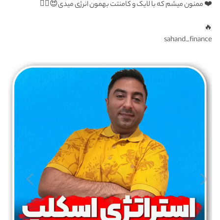
❤️ ممنون میشم که با لایک و کامنتت بهمون انرژی میدی😍✍🏼
🔥
sahand_finance