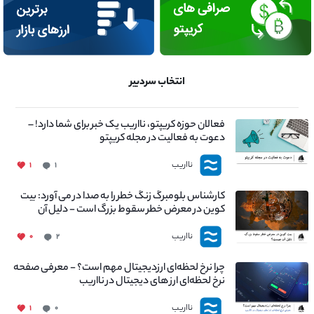
انتخاب سردبیر
فعالان حوزه کریپتو، نااریب یک خبر برای شما دارد! –
دعوت به فعالیت در مجله کریپتو
نااریب
۱
۱
کارشناس بلومبرگ زنگ خطر را به صدا در می آورد: بیت
کوین در معرض خطر سقوط بزرگ است - دلیل آن
چیست؟
نااریب
۰
۲
چرا نرخ لحظه‌ای ارزدیجیتال مهم است؟ - معرفی صفحه
نرخ لحظه‌ای ارز های دیجیتال در نااریب
نااریب
۱
۰