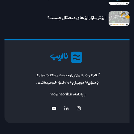
ارزش بازار ارز های دیجیتال چیست؟
نااریب
کنار نااریب به روزترین خدمات و مطالب مرتبط
با دنیای ارز دیجیتال را در اختیار خواهید داشت.
رایانامه:
info@naorib.ir