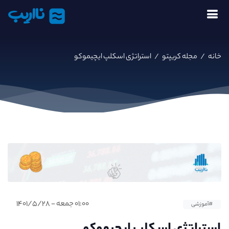
نااریب
خانه
/
مجله کریپتو
/
استراتژی اسکلپ ایچیموکو
۰۱:۰۰ جمعه - ۱۴۰۱/۵/۲۸
#آموزشی