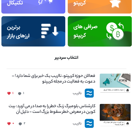
انتخاب سردبیر
فعالان حوزه کریپتو، نااریب یک خبر برای شما دارد! –
دعوت به فعالیت در مجله کریپتو
نااریب
۱
۱
کارشناس بلومبرگ زنگ خطر را به صدا در می آورد: بیت
کوین در معرض خطر سقوط بزرگ است - دلیل آن
چیست؟
نااریب
۰
۲