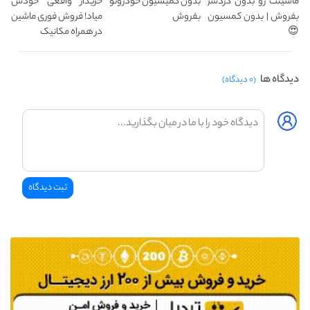
ماشینت رو بدون دردسر
بدون کمیسیون خودروتو
خریدار واقعی خودش
بفروش | بدون کمسیون
بفروش
میاد! فروش فوری ماشین
😍
در همراه مکانیک
دیدگاه ها
(۰ دیدگاه)