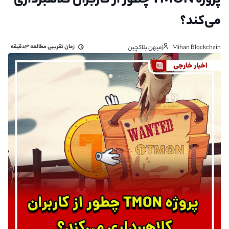
پروژه TMON چطور از کاربران کلاهبرداری
می‌کند؟
زمان تقریبی مطالعه
۳دقیقه
Mihan Blockchain|‌میهن بلاکچین