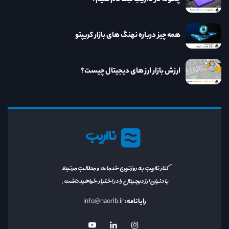
همه چیز درباره نهنگ های بازار کریپتو
ارزش بازار ارز های دیجیتال چیست؟
نااریب
کنار نااریب به روزترین خدمات و مطالب مرتبط
با دنیای ارز دیجیتال را در اختیار خواهید داشت.
رایانامه:
info@naorib.ir