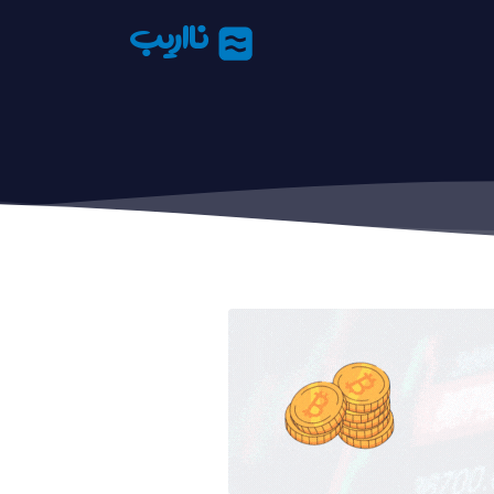
نااریب