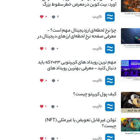
آورد: بیت کوین در معرض خطر سقوط بزرگ
است - دلیل آن چیست؟
نااریب
۰
۲
چرا نرخ لحظه‌ای ارزدیجیتال مهم است؟ -
معرفی صفحه نرخ لحظه‌ای ارز های دیجیتال در
نااریب
نااریب
۱
۰
مهم ترین رویداد های کریپتویی ۲۰۲۳ که باید
دنبال کنید – معرفی بهترین رویداد های
جهانی
نااریب
۰
۰
کیف پول کریپتو چیست؟
نااریب
۱
۰
توکن غیر قابل تعویض یا غیر مثلی (NFT)
چیست؟
نااریب
۱
۰