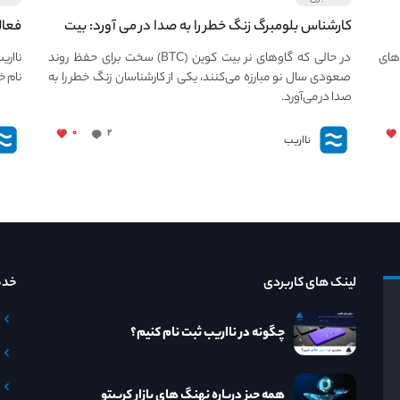
کارشناس بلومبرگ زنگ خطر را به صدا در می آورد: بیت
فعال
کوین در معرض خطر سقوط بزرگ است - دلیل آن
دعوت
های
در حالی که گاوهای نر بیت کوین (BTC) سخت برای حفظ روند
نااری
چیست؟
صعودی سال نو مبارزه می‌کنند، یکی از کارشناسان زنگ خطر را به
نام خ
صدا در می‌آورد.
۰
۲
نااریب
لینک های کاربردی
خدم
چگونه در نااریب ثبت نام کنیم؟
همه چیز درباره نهنگ های بازار کریپتو