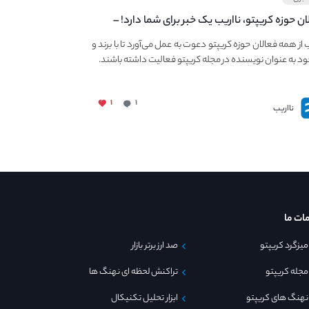
ان حوزه کریپتو، نااریب یک خبر برای شما دارد! –
 به فعالیت در مجله کریپتو
ب از همه فعالان حوزه کریپتو دعوت به عمل می‌آورد تا با برند و
ود به عنوان نویسنده در مجله کریپتو فعالیت داشته باشند.
۱
۱
نااریب
ات ما
میزگرد کریپتو
صد ارز برتر بازار
مجله کریپتو
تراکنش لحظه ای نهنگ ها
نهنگ های کریپتو
ابزار تحلیل تکنیکال