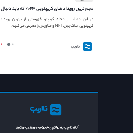
مهم ترین رویداد های کریپتویی ۲۰۲۳ که باید دنبال
کنید – معرفی بهترین رویداد های جهانی
در این مطلب از مجله کریپتو فهرستی از برترین رویداد
کریپتویی، بلاک‌چین،NFT و متاورس را معرفی می‌کنیم.
۰
۰
نااریب
نااریب
کنار نااریب به روزترین خدمات و مطالب مرتبط