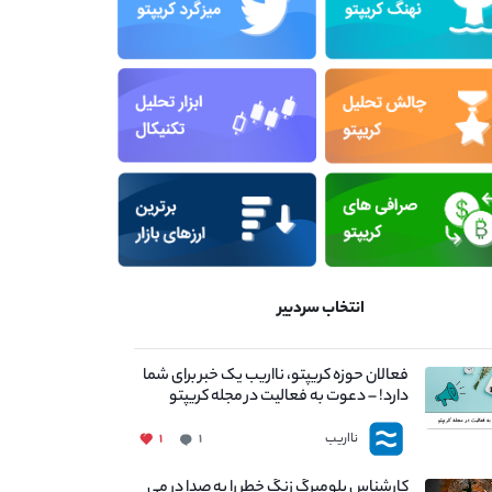
انتخاب سردبیر
فعالان حوزه کریپتو، نااریب یک خبر برای شما
دارد! – دعوت به فعالیت در مجله کریپتو
نااریب
۱
۱
کارشناس بلومبرگ زنگ خطر را به صدا در می