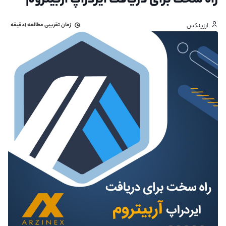
راه سخت برای دریافت ایردراپ آربیتروم
زمان تقریبی مطالعه
۱دقیقه
ارزینکس