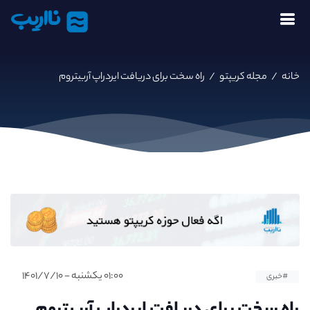
نااریب
خانه
/
مجله کریپتو
/
راه سخت برای دریافت ایردراپ آربیتروم
۰۱:۰۰ یکشنبه - ۱۴۰۱/۷/۱۰
#خبری