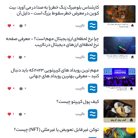
کارشناس بلومبرگ زنگ خطر را به صدا در می آورد: بیت
کوین در معرض خطر سقوط بزرگ است - دلیل آن
چیست؟
نااریب
۰
۲
چرا نرخ لحظه‌ای ارزدیجیتال مهم است؟ - معرفی صفحه
نرخ لحظه‌ای ارز های دیجیتال در نااریب
نااریب
۱
۰
مهم ترین رویداد های کریپتویی ۲۰۲۳ که باید دنبال
کنید – معرفی بهترین رویداد های جهانی
نااریب
۰
۰
کیف پول کریپتو چیست؟
نااریب
۱
۰
توکن غیر قابل تعویض یا غیر مثلی (NFT) چیست؟