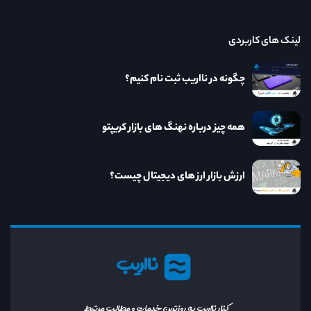
لینک های کاربردی
چگونه در نااریب ثبت نام کنیم؟
همه چیز درباره نهنگ های بازار کریپتو
ارزش بازار ارز های دیجیتال چیست؟
نااریب
کنار نااریب به روزترین خدمات و مطالب مرتبط