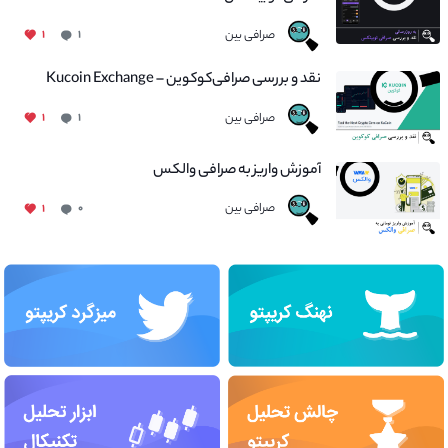
صرافی بین
۱
۱
نقد و بررسی صرافی‌کوکوین – Kucoin Exchange
صرافی بین
۱
۱
آموزش واریز به صرافی والکس
صرافی بین
۱
۰