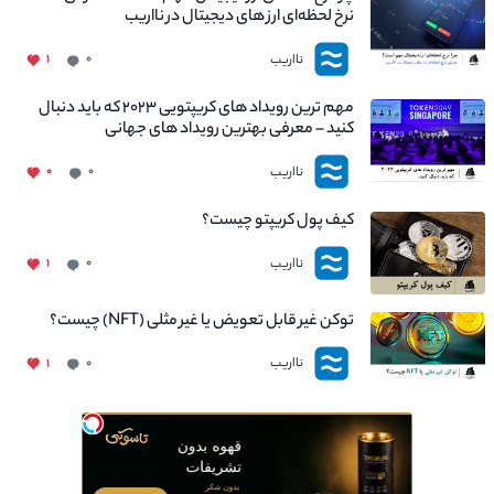
نرخ لحظه‌ای ارز های دیجیتال در نااریب
نااریب
۱
۰
مهم ترین رویداد های کریپتویی ۲۰۲۳ که باید دنبال
کنید – معرفی بهترین رویداد های جهانی
نااریب
۰
۰
کیف پول کریپتو چیست؟
نااریب
۱
۰
توکن غیر قابل تعویض یا غیر مثلی (NFT) چیست؟
نااریب
۱
۰