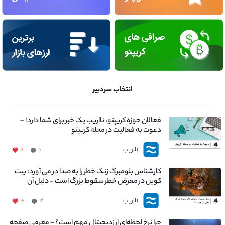
انتخاب سردبیر
فعالان حوزه کریپتو، نااریب یک خبر برای شما دارد! –
دعوت به فعالیت در مجله کریپتو
نااریب
۱
۱
کارشناس بلومبرگ زنگ خطر را به صدا در می آورد: بیت
کوین در معرض خطر سقوط بزرگ است - دلیل آن
چیست؟
نااریب
۰
۲
چرا نرخ لحظه‌ای ارزدیجیتال مهم است؟ - معرفی صفحه