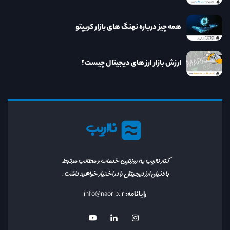
همه چیز درباره نهنگ های بازار کریپتو
ارزش بازار ارز های دیجیتال چیست؟
نااریب
کنار نااریب به روزترین خدمات و مطالب مرتبط
با دنیای ارز دیجیتال را در اختیار خواهید داشت.
رایانامه:
info@naorib.ir