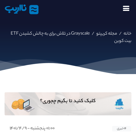
نااریب
خانه
/
مجله کریپتو
/
Grayscale در تلاش برای به چالش کشیدن ETF
بیت کوین
۰۱:۰۰ پنجشنبه - ۱۴۰۱/۴/۹
#خبری