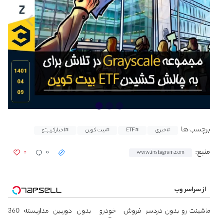
برچسب ها
#خبری
#ETF
#بیت کوین
#اخبارکریپتو
۰
۰
منبع:
www.instagram.com
از سراسر وب
ماشینت رو بدون دردسر
فروش خودرو بدون
دوربین مداربسته 360