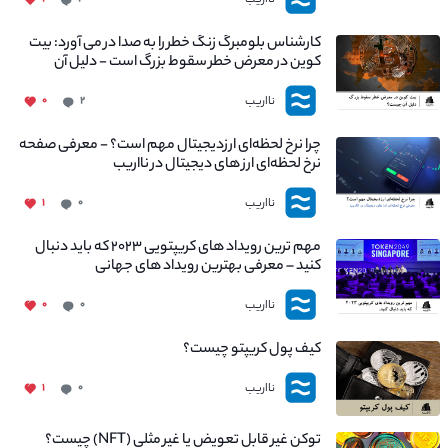
کارشناس بلومبرگ زنگ خطر را به صدا در می آورد: بیت
کوین در معرض خطر سقوط بزرگ است - دلیل آن
چیست؟
نااریب
۰
۲
چرا نرخ لحظه‌ای ارزدیجیتال مهم است؟ - معرفی صفحه
نرخ لحظه‌ای ارز های دیجیتال در نااریب
نااریب
۱
۰
مهم ترین رویداد های کریپتویی ۲۰۲۳ که باید دنبال
کنید – معرفی بهترین رویداد های جهانی
نااریب
۰
۰
کیف پول کریپتو چیست؟
نااریب
۱
۰
توکن غیر قابل تعویض یا غیر مثلی (NFT) چیست؟