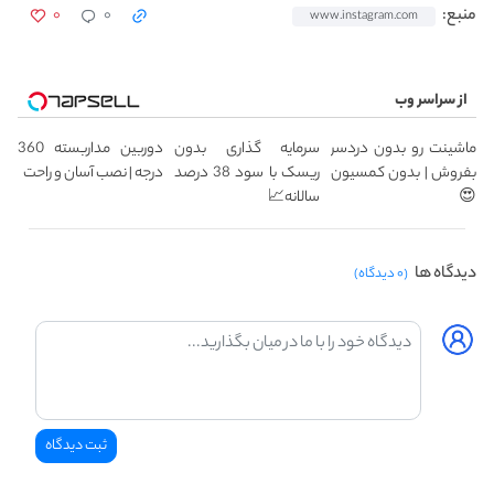
۰
۰
منبع:
www.instagram.com
از سراسر وب
ماشینت رو بدون دردسر
سرمایه گذاری بدون
دوربین مداربسته 360
بفروش | بدون کمسیون
ریسک با سود 38 درصد
درجه | نصب آسان و راحت
😍
سالانه📈
دیدگاه ها
(۰ دیدگاه)