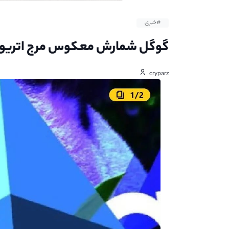
#خبری
گوگل شمارش معکوس مرج اتریوم ر
cryparz