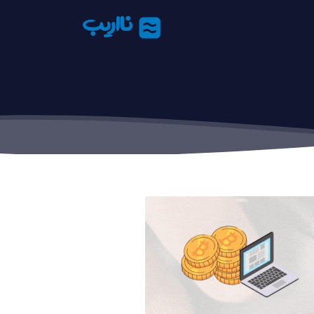
نااریب