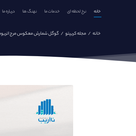
خانه
نرخ لحظه ای
خدمات ما
نهنگ ها
درباره ما
خانه
/
مجله کریپتو
/
گوگل شمارش معکوس مرج اتریوم را