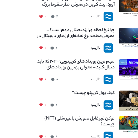
آورد: بیت کوین در معرض خطر سقوط بزرگ
است - دلیل آن چیست؟
نااریب
۰
۲
چرا نرخ لحظه‌ای ارزدیجیتال مهم است؟ -
معرفی صفحه نرخ لحظه‌ای ارز های دیجیتال در
نااریب
نااریب
۱
۰
مهم ترین رویداد های کریپتویی ۲۰۲۳ که باید
دنبال کنید – معرفی بهترین رویداد های
جهانی
نااریب
۰
۰
کیف پول کریپتو چیست؟
نااریب
۱
۰
توکن غیر قابل تعویض یا غیر مثلی (NFT)
چیست؟
نااریب
۱
۰