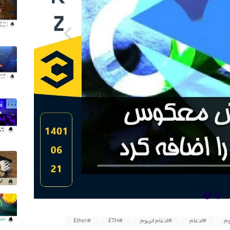
وم
#ادغام
#ادغام اتریوم
#ETH
#Ether