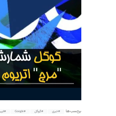
برچسب ها
#خبری
#گوگل
#Google
#اتری