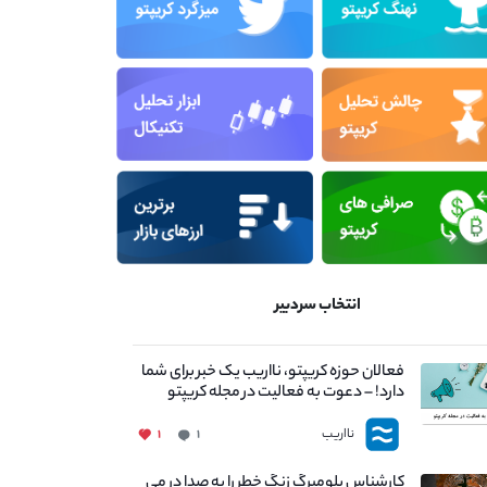
انتخاب سردبیر
فعالان حوزه کریپتو، نااریب یک خبر برای شما
دارد! – دعوت به فعالیت در مجله کریپتو
نااریب
۱
۱
کارشناس بلومبرگ زنگ خطر را به صدا در می