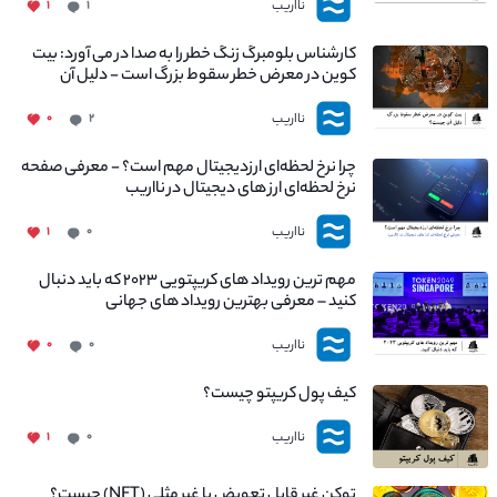
نااریب
۱
۱
کارشناس بلومبرگ زنگ خطر را به صدا در می آورد: بیت
کوین در معرض خطر سقوط بزرگ است - دلیل آن
چیست؟
نااریب
۰
۲
چرا نرخ لحظه‌ای ارزدیجیتال مهم است؟ - معرفی صفحه
نرخ لحظه‌ای ارز های دیجیتال در نااریب
نااریب
۱
۰
مهم ترین رویداد های کریپتویی ۲۰۲۳ که باید دنبال
کنید – معرفی بهترین رویداد های جهانی
نااریب
۰
۰
کیف پول کریپتو چیست؟
نااریب
۱
۰
توکن غیر قابل تعویض یا غیر مثلی (NFT) چیست؟