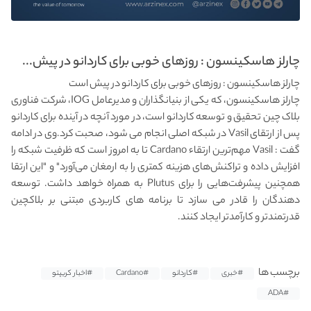
چارلز هاسکینسون : روزهای خوبی برای کاردانو در پیش...
چارلز هاسکینسون : روزهای خوبی برای کاردانو در پیش است
چارلز هاسکینسون، که یکی از بنیانگذاران و مدیرعامل IOG، شرکت فناوری
بلاک چین تحقیق و توسعه کاردانو است، در مورد آنچه در آینده برای کاردانو
پس از ارتقای Vasil در شبکه اصلی انجام می شود، صحبت کرد.وی در ادامه
گفت : Vasil مهم‌ترین ارتقاء Cardano تا به امروز است که ظرفیت شبکه را
افزایش داده و تراکنش‌های هزینه کمتری را به ارمغان می‌آورد" و "این ارتقا
همچنین پیشرفت‌هایی را برای Plutus به همراه خواهد داشت. توسعه
دهندگان را قادر می سازد تا برنامه های کاربردی مبتنی بر بلاکچین
قدرتمندتر و کارآمدتر ایجاد کنند.
برچسب ها
#خبری
#کاردانو
#Cardano
#اخبار کریپتو
#ADA