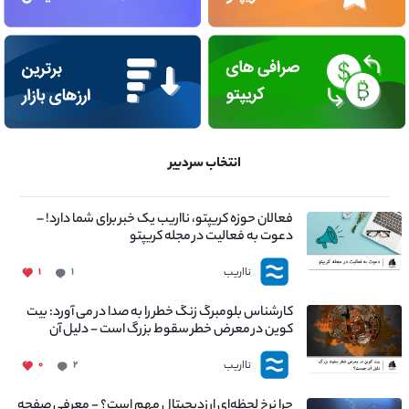
انتخاب سردبیر
فعالان حوزه کریپتو، نااریب یک خبر برای شما دارد! –
دعوت به فعالیت در مجله کریپتو
نااریب
۱
۱
کارشناس بلومبرگ زنگ خطر را به صدا در می آورد: بیت
کوین در معرض خطر سقوط بزرگ است - دلیل آن
چیست؟
نااریب
۰
۲
چرا نرخ لحظه‌ای ارزدیجیتال مهم است؟ - معرفی صفحه