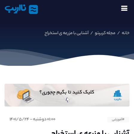
نااریب
خانه
/
مجله کریپتو
/
آشنایی با مزرعه ی استخراج
۰۱:۰۰ دوشنبه - ۱۴۰۱/۵/۲۴
#آموزشی