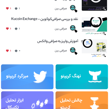
صرافی بین
۱
۱
نقد و بررسی صرافی‌کوکوین – Kucoin Exchange
صرافی بین
۱
۱
آموزش واریز به صرافی والکس
صرافی بین
۱
۰