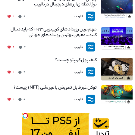
نرخ لحظه‌ای ارز های دیجیتال در نااریب
نااریب
۱
۰
مهم ترین رویداد های کریپتویی ۲۰۲۳ که باید دنبال
کنید – معرفی بهترین رویداد های جهانی
نااریب
۰
۰
کیف پول کریپتو چیست؟
نااریب
۱
۰
توکن غیر قابل تعویض یا غیر مثلی (NFT) چیست؟
نااریب
۱
۰