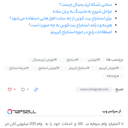
سختی شبکه ارزدیجیتال چیست؟
مراحل شروع به ماینینگ به زبان ساده
برای استخراج بیت کوین از چه سخت افزار هایی استفاده می‌شود؟
هزینه و درآمد استخراج بیت‌کوین به چه صورت است؟
اصطلاحات رایج در حوزه استخراج کریپتو
برچسب ها
#آموزشی
#استخراج
#آموزش ارزدیجیتال
#آموزش کریپتو
#استخراج کریپتو
#آموزش استخراج
#مزرعه استخراج
#Mining
۰
۰
منبع:
www.instagram.com
از سراسر وب
تا 3میلیارد وام سرمایه در
کالا و خدمات خود را به
وام 200 میلیونی آبان تتر.