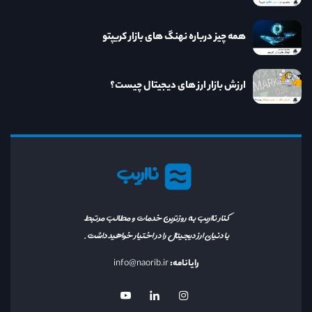
همه چیز درباره نهنگ های بازار کریپتو
ارزش بازار ارز های دیجیتال چیست؟
نااریب
کنار نااریب به روزترین خدمات و مطالب مرتبط
با دنیای ارز دیجیتال را در اختیار خواهید داشت.
رایانامه:
info@naorib.ir