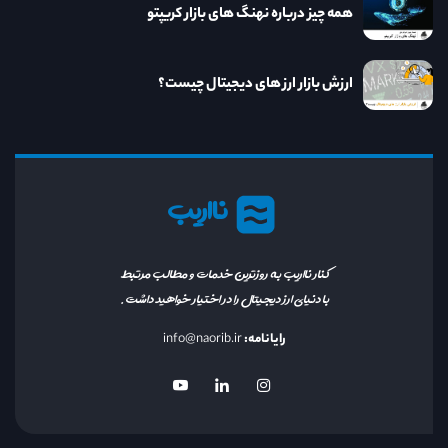
همه چیز درباره نهنگ های بازار کریپتو
ارزش بازار ارز های دیجیتال چیست؟
نااریب
کنار نااریب به روزترین خدمات و مطالب مرتبط
با دنیای ارز دیجیتال را در اختیار خواهید داشت.
رایانامه:
info@naorib.ir