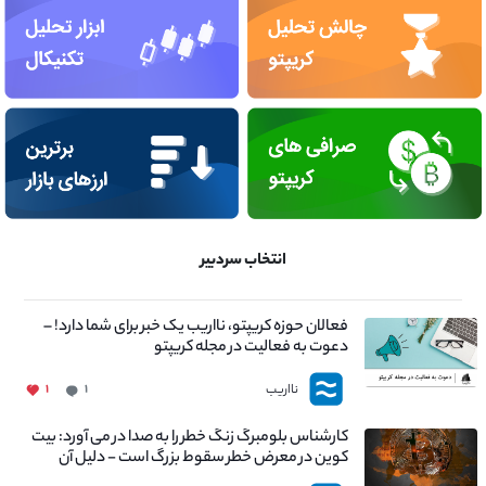
انتخاب سردبیر
فعالان حوزه کریپتو، نااریب یک خبر برای شما دارد! –
دعوت به فعالیت در مجله کریپتو
نااریب
۱
۱
کارشناس بلومبرگ زنگ خطر را به صدا در می آورد: بیت
کوین در معرض خطر سقوط بزرگ است - دلیل آن
چیست؟