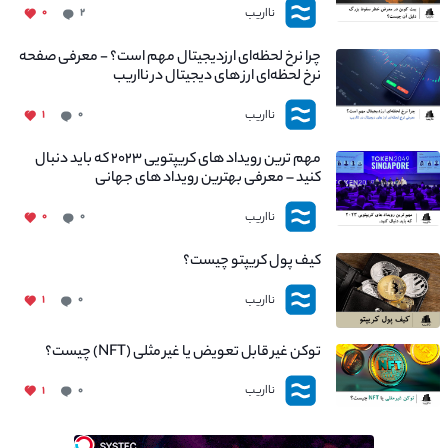
نااریب
۰
۲
چرا نرخ لحظه‌ای ارزدیجیتال مهم است؟ - معرفی صفحه
نرخ لحظه‌ای ارز های دیجیتال در نااریب
نااریب
۱
۰
مهم ترین رویداد های کریپتویی ۲۰۲۳ که باید دنبال
کنید – معرفی بهترین رویداد های جهانی
نااریب
۰
۰
کیف پول کریپتو چیست؟
نااریب
۱
۰
توکن غیر قابل تعویض یا غیر مثلی (NFT) چیست؟
نااریب
۱
۰