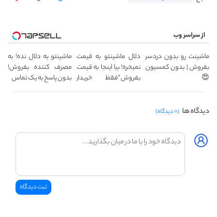
از سراسر وب
ماشینت رو بدون دردسر
دلال ماشینتو به قیمت
ماشینتو به دلال نده! به
بفروش | بدون کمسیون
نمیخره! بیا اینجا به قیمت
مصرف کننده بفروش!
😍
بفروش*فقط خریدار
بدون پاسخ به یک تماس
واقعی*
دیدگاه ها
(۰ دیدگاه)