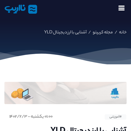
نااریب
خانه
/
مجله کریپتو
/
آشنایی با ارز دیجیتال YLD
۰۱:۰۰ یکشنبه - ۱۴۰۲/۲/۳
#آموزشی