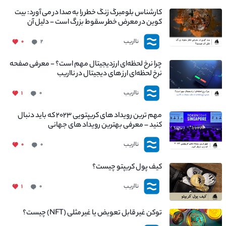
کارشناس بلومبرگ زنگ خطر را به صدا در می آورد: بیت
کوین در معرض خطر سقوط بزرگ است - دلیل آن
چیست؟
نااریب
۰
۲
چرا نرخ لحظه‌ای ارزدیجیتال مهم است؟ - معرفی صفحه
نرخ لحظه‌ای ارز های دیجیتال در نااریب
نااریب
۱
۰
مهم ترین رویداد های کریپتویی ۲۰۲۳ که باید دنبال
کنید – معرفی بهترین رویداد های جهانی
نااریب
۰
۰
کیف پول کریپتو چیست؟
نااریب
۱
۰
توکن غیر قابل تعویض یا غیر مثلی (NFT) چیست؟