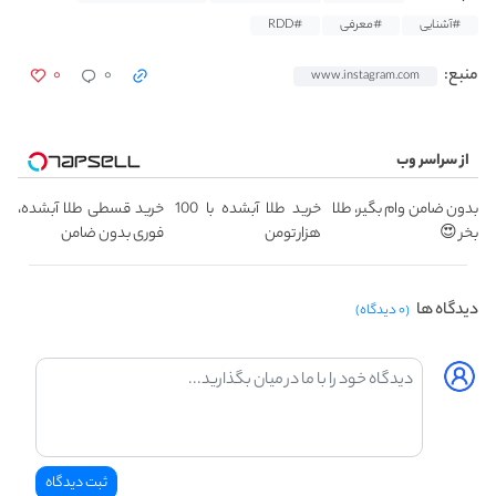
#آشنایی
#معرفی
#RDD
۰
۰
منبع:
www.instagram.com
از سراسر وب
بدون ضامن وام بگیر، طلا
خرید طلا آبشده با 100
خرید قسطی طلا آبشده،
بخر 😍
هزار تومن
فوری بدون ضامن
دیدگاه ها
(۰ دیدگاه)