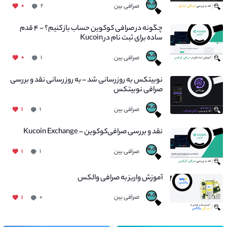
صرافی بین
۰
۲
چگونه در صرافی کوکوین حساب باز کنیم؟ - ۴ قدم
ساده برای ثبت نام در Kucoin
صرافی بین
۰
۱
نوبیتکس به روزرسانی شد – به روز رسانی نقد و بررسی
صرافی نوبیتکس
صرافی بین
۱
۱
نقد و بررسی صرافی‌کوکوین – Kucoin Exchange
صرافی بین
۱
۱
آموزش واریز به صرافی والکس
صرافی بین
۱
۰