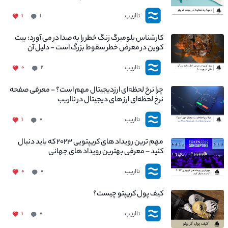
نااریب
۱
۱
کارشناس بلومبرگ زنگ خطر را به صدا در می آورد: بیت
کوین در معرض خطر سقوط بزرگ است - دلیل آن
چیست؟
نااریب
۰
۲
چرا نرخ لحظه‌ای ارزدیجیتال مهم است؟ - معرفی صفحه
نرخ لحظه‌ای ارز های دیجیتال در نااریب
نااریب
۱
۰
مهم ترین رویداد های کریپتویی ۲۰۲۳ که باید دنبال
کنید – معرفی بهترین رویداد های جهانی
نااریب
۰
۰
کیف پول کریپتو چیست؟
نااریب
۱
۰