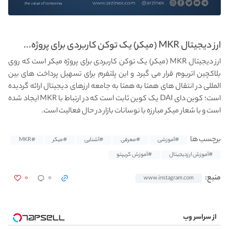
ارز دیجیتال MKR (میکر) یک توکن کاربردی برای پروژه...
ارز دیجیتال MKR (میکر) یک توکن کاربردی برای پروژه میکر است که روی
بلاکچین اتریوم قرار می گیرد و این پلتفرم برای تسهیل پرداخت های بین
المللی در انتقال های همتا به همتا به جامعه ارزهای دیجیتال ارائه گردیده
است؛ کوین دای DAI یک کوین ثابت است که در ارتباط با MKR ایجاد شده
است و با شعار میکر مبارزه با نوسانات بازار در حال فعالیت است.
برچسب ها
#آموزشی
#معرفی
#آشنایی
#میکر
#MKR
#آموزش ارزدیجیتال
#آموزش کریپتو
۰
۰
منبع:
www.instagram.com
از سراسر وب