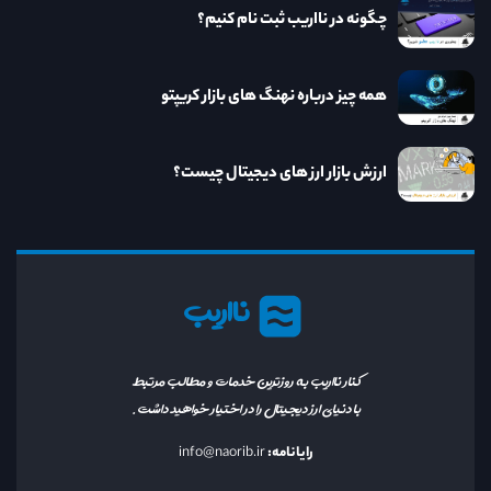
چگونه در نااریب ثبت نام کنیم؟
همه چیز درباره نهنگ های بازار کریپتو
ارزش بازار ارز های دیجیتال چیست؟
نااریب
کنار نااریب به روزترین خدمات و مطالب مرتبط
با دنیای ارز دیجیتال را در اختیار خواهید داشت.
رایانامه:
info@naorib.ir