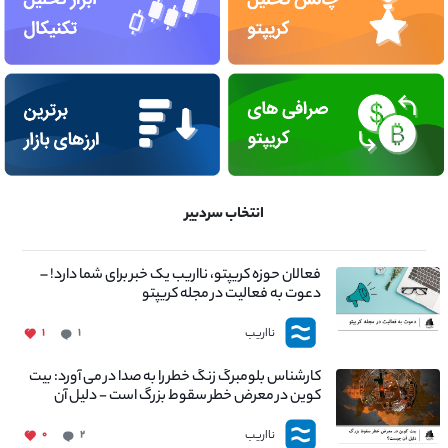
انتخاب سردبیر
فعالان حوزه کریپتو، نااریب یک خبر برای شما دارد! –
دعوت به فعالیت در مجله کریپتو
نااریب
۱
۱
کارشناس بلومبرگ زنگ خطر را به صدا در می آورد: بیت
کوین در معرض خطر سقوط بزرگ است - دلیل آن
چیست؟
نااریب
۰
۲