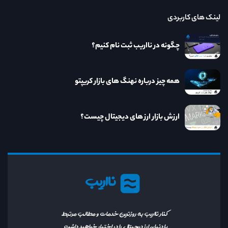
لینک های کاربردی
چگونه در نااریب ثبت نام کنیم؟
همه چیز درباره نهنگ های بازار کریپتو
ارزش بازار ارز های دیجیتال چیست؟
نااریب
کنار نااریب به روزترین خدمات و مطالب مرتبط
با دنیای ارز دیجیتال را در اختیار خواهید داشت.