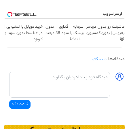
از سراسر وب
ماشینت رو بدون دردسر
سرمایه گذاری بدون
خرید موبایل با اسنپ پی |
بفروش | بدون کمسیون
ریسک با سود 38 درصد
در ۴ قسط بدون سود و
😍
سالانه📈
کارمزد!
دیدگاه ها
(۰ دیدگاه)