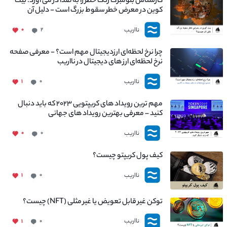
کارشناس بلومبرگ زنگ خطر را به صدا در می آورد: بیت
کوین در معرض خطر سقوط بزرگ است - دلیل آن
چیست؟
نااریب
۰
۲
چرا نرخ لحظه‌ای ارزدیجیتال مهم است؟ - معرفی صفحه
نرخ لحظه‌ای ارز های دیجیتال در نااریب
نااریب
۱
۰
مهم ترین رویداد های کریپتویی ۲۰۲۳ که باید دنبال
کنید – معرفی بهترین رویداد های جهانی
نااریب
۰
۰
کیف پول کریپتو چیست؟
نااریب
۱
۰
توکن غیر قابل تعویض یا غیر مثلی (NFT) چیست؟
نااریب
۱
۰