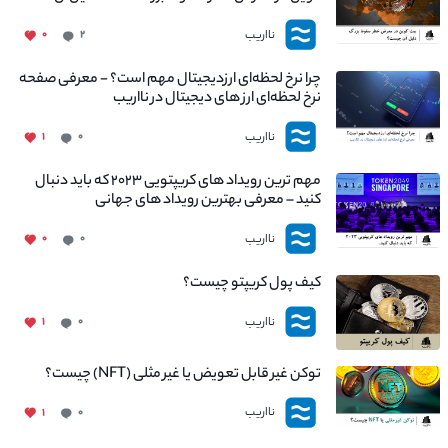
چیست؟
نااریب
۰
۲
چرا نرخ لحظه‌ای ارزدیجیتال مهم است؟ - معرفی صفحه
نرخ لحظه‌ای ارز های دیجیتال در نااریب
نااریب
۱
۰
مهم ترین رویداد های کریپتویی ۲۰۲۳ که باید دنبال
کنید – معرفی بهترین رویداد های جهانی
نااریب
۰
۰
کیف پول کریپتو چیست؟
نااریب
۱
۰
توکن غیر قابل تعویض یا غیر مثلی (NFT) چیست؟
نااریب
۱
۰