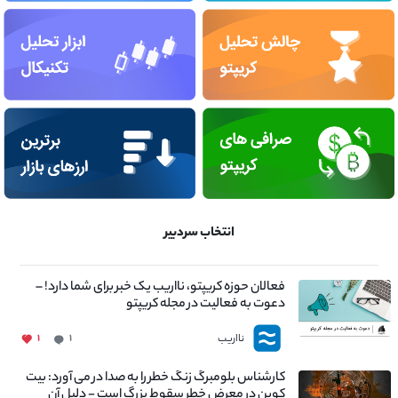
انتخاب سردبیر
فعالان حوزه کریپتو، نااریب یک خبر برای شما دارد! –
دعوت به فعالیت در مجله کریپتو
نااریب
۱
۱
کارشناس بلومبرگ زنگ خطر را به صدا در می آورد: بیت
کوین در معرض خطر سقوط بزرگ است - دلیل آن