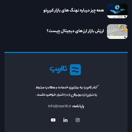
همه چیز درباره نهنگ های بازار کریپتو
ارزش بازار ارز های دیجیتال چیست؟
نااریب
کنار نااریب به روزترین خدمات و مطالب مرتبط
با دنیای ارز دیجیتال را در اختیار خواهید داشت.
رایانامه:
info@naorib.ir