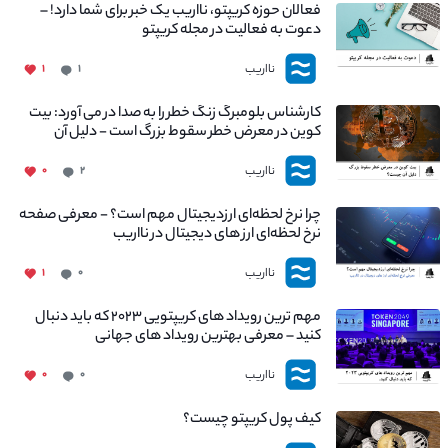
فعالان حوزه کریپتو، نااریب یک خبر برای شما دارد! –
دعوت به فعالیت در مجله کریپتو
نااریب
۱
۱
کارشناس بلومبرگ زنگ خطر را به صدا در می آورد: بیت
کوین در معرض خطر سقوط بزرگ است - دلیل آن
چیست؟
نااریب
۰
۲
چرا نرخ لحظه‌ای ارزدیجیتال مهم است؟ - معرفی صفحه
نرخ لحظه‌ای ارز های دیجیتال در نااریب
نااریب
۱
۰
مهم ترین رویداد های کریپتویی ۲۰۲۳ که باید دنبال
کنید – معرفی بهترین رویداد های جهانی
نااریب
۰
۰
کیف پول کریپتو چیست؟