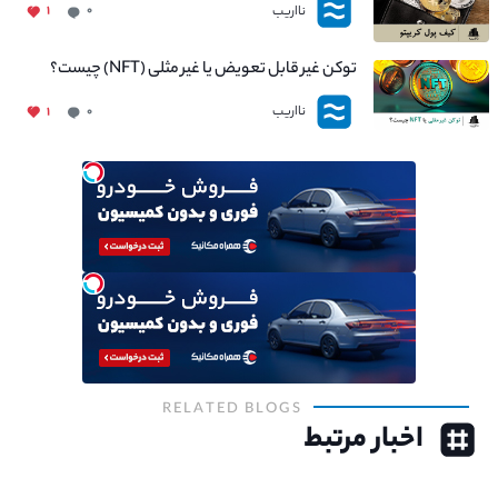
نااریب
۱
۰
توکن غیر قابل تعویض یا غیر مثلی (NFT) چیست؟
نااریب
۱
۰
RELATED BLOGS
اخبار مرتبط