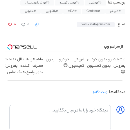
برچسب ها
#آموزشی
#آموزش کریپتو
#آموزش ارزدیجیتال
#کاردانو
#Cardano
#ADA
#بلاکچین
#معرفی
۰
۰
منبع:
www.instagram.com
از سراسر وب
ماشینت رو بدون دردسر
فروش خودرو بدون
ماشینتو به دلال نده! به
بفروش | بدون کمسیون
کمیسیون 😍
مصرف کننده بفروش!
😍
بدون پاسخ به یک تماس
دیدگاه ها
(۰ دیدگاه)