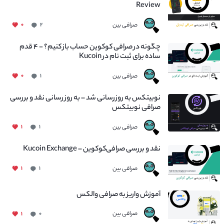
Review
صرافی بین
۰
۲
چگونه در صرافی کوکوین حساب باز کنیم؟ - ۴ قدم
ساده برای ثبت نام در Kucoin
صرافی بین
۰
۱
نوبیتکس به روزرسانی شد – به روز رسانی نقد و بررسی
صرافی نوبیتکس
صرافی بین
۱
۱
نقد و بررسی صرافی‌کوکوین – Kucoin Exchange
صرافی بین
۱
۱
آموزش واریز به صرافی والکس
صرافی بین
۱
۰