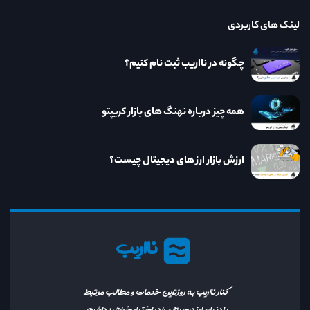
لینک های کاربردی
چگونه در نااریب ثبت نام کنیم؟
همه چیز درباره نهنگ های بازار کریپتو
ارزش بازار ارز های دیجیتال چیست؟
نااریب
کنار نااریب به روزترین خدمات و مطالب مرتبط
با دنیای ارز دیجیتال را در اختیار خواهید داشت.