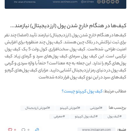
کیف‌ها در هنگام خارج شدن پول (ارز دیجیتال) نیازمند...
کیف‌ها در هنگام خارج شدن پول (ارز دیجیتال) نیازمند تأیید (امضا) چند نفر
برای ثبت تراکنش در بلاک چین هستند. کیف پول چند منظوره برای افزایش
امنیت طراحی شده‌است. کیف پول سخت‌افزاری کول ولت S یک کیف پول
ترکیبی است. این کیف پول سرمای کیف پول‌های سرد و گرمای زیاد کیف
پول‌های گرم را ندارد. این جمله به چه معنا است؟ حتماً با واژه سردی و گرمی
کیف پول در دنیای رمز ارز دیجیتال آشنایی دارید. مزایای کیف پول‌های گرم و
کیف‌های سرد در این نوع کیف پول قرار داده شده‌است
مطالب مرتبط:
کیف پول کریپتو چیست؟
برچسب ها
#آموزشی
#آموزش کریپتو
#آموزش ارزدیجیتال
#کیف پول
#کیف پول کریپتو
#معرفی
۰
۰
منبع:
www.instagram.com