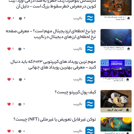
کارشناس بلومبرگ زنگ خطر را به صدا در می آورد: بیت
کوین در معرض خطر سقوط بزرگ است - دلیل آن
چیست؟
نااریب
۰
۲
چرا نرخ لحظه‌ای ارزدیجیتال مهم است؟ - معرفی صفحه
نرخ لحظه‌ای ارز های دیجیتال در نااریب
نااریب
۱
۰
مهم ترین رویداد های کریپتویی ۲۰۲۳ که باید دنبال
کنید – معرفی بهترین رویداد های جهانی
نااریب
۰
۰
کیف پول کریپتو چیست؟
نااریب
۱
۰
توکن غیر قابل تعویض یا غیر مثلی (NFT) چیست؟
نااریب
۱
۰